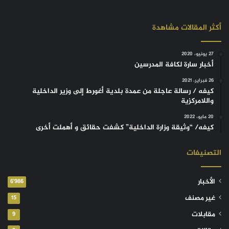
أكثر المقالات مشاهدة
27 يونيو، 2020
أخبار سارة لكافة المدرسين
26 فبراير، 2021
كيفه / رسالة عاجلة من عمدة بلدية أغورط إلى وزير الداخلية
واللامركزية
20 مايو، 2022
كيفه/ “وثيقة وزارة الداخلية” كشفت حقائق و أهملت أخرى
التصنيفات
الأخبار
6٬986
غير مصنف
15
مقابلات
9