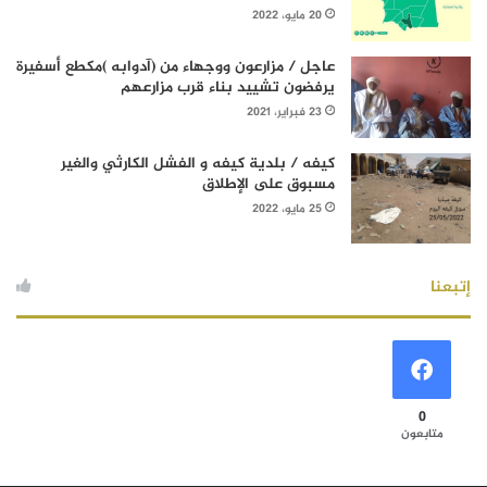
20 مايو، 2022
عاجل / مزارعون ووجهاء من (آدوابه )مكطع أسفيرة
يرفضون تشييد بناء قرب مزارعهم
23 فبراير، 2021
كيفه / بلدية كيفه و الفشل الكارثي والغير
مسبوق على الإطلاق
25 مايو، 2022
إتبعنا
0
متابعون