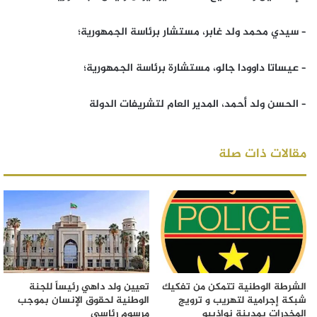
– سيدي محمد ولد غابر، مستشار برئاسة الجمهورية؛
– عيساتا داوودا جالو، مستشارة برئاسة الجمهورية؛
– الحسن ولد أحمد، المدير العام لتشريفات الدولة
مقالات ذات صلة
الشرطة الوطنية تتمكن من تفكيك
تعيين ولد داهي رئيساً للجنة
شبكة إجرامية لتهريب و ترويج
الوطنية لحقوق الإنسان بموجب
المخدرات بمدينة نواذيبو
مرسوم رئاسي