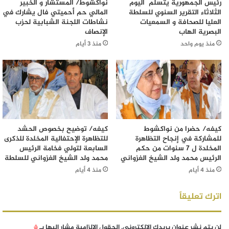
رئيس الجمهورية يتسلم اليوم
نواكشوط/ المستشار و الخبير
الثلاثاء التقرير السنوي للسلطة
المالي حم أحميتي فال يشارك في
العليا للصحافة و السمعيات
نشاطات اللجنة الشبابية لحزب
البصرية الهاب
الإنصاف
منذ يوم واحد
منذ 3 أيام
كيفه/ حضرا من نواكشوط
كيفه/ توضيح بخصوص الحشد
للمشاركة في إنجاح التظاهرة
للتظاهرة الإحتفالية المخلدة للذكرى
المخلدة ل 7 سنوات من حكم
السابعة لتولي فخامة الرئيس
الرئيس محمد ولد الشيخ الغزواني
محمد ولد الشيخ الغزواني للسلطة
منذ 4 أيام
منذ 4 أيام
اترك تعليقاً
لن يتم نشر عنوان بريدك الإلكتروني.
الحقول الإلزامية مشار إليها بـ
*