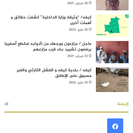
26 فبراير، 2021
كيفه/ “وثيقة وزارة الداخلية” كشفت حقائق و
أهملت أخرى
20 مايو، 2022
عاجل / مزارعون ووجهاء من (آدوابه )مكطع أسفيرة
يرفضون تشييد بناء قرب مزارعهم
23 فبراير، 2021
كيفه / بلدية كيفه و الفشل الكارثي والغير
مسبوق على الإطلاق
25 مايو، 2022
إتبعنا