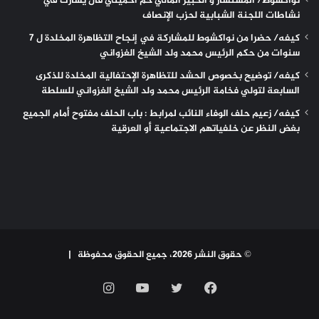
نواكشوط/ المستشار و الخبير المالي حم أحميتي فال يشارك في
نشاطات اللجنة الشبابية لحزب الإنصاف
كيفه/ حضرا من نواكشوط للمشاركة في إنجاح التظاهرة المخلدة ل 7
سنوات من حكم الرئيس محمد ولد الشيخ الغزواني
كيفه/ توضيح بخصوص الحشد للتظاهرة الإحتفالية المخلدة للذكرى
السابعة لتولي فخامة الرئيس محمد ولد الشيخ الغزواني للسلطة
كيفه/ زعيم حلف الوفاء النائب لمرابط : باب الحلف مفتوح أمام الجميع
بغض النظر عن خلفياتهم الاجتماعية أو العرقية
© حقوق النشر 2026، جميع الحقوق محفوظة |
فيسبوك
تويتر
يوتيوب
انستقرام