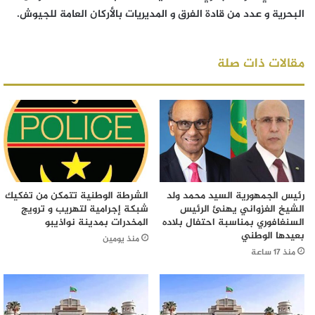
البحرية و عدد من قادة الفرق و المديريات بالأركان العامة للجيوش.
مقالات ذات صلة
رئيس الجمهورية السيد محمد ولد
الشرطة الوطنية تتمكن من تفكيك
الشيخ الغزواني يهنئ الرئيس
شبكة إجرامية لتهريب و ترويج
السنغافوري بمناسبة احتفال بلاده
المخدرات بمدينة نواذيبو
بعيدها الوطني
منذ يومين
منذ 17 ساعة