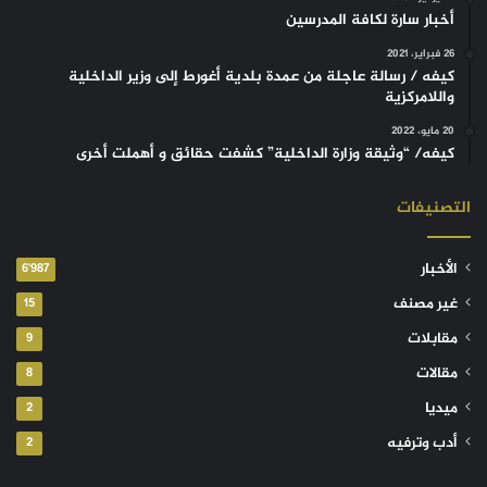
أخبار سارة لكافة المدرسين
26 فبراير، 2021
كيفه / رسالة عاجلة من عمدة بلدية أغورط إلى وزير الداخلية
واللامركزية
20 مايو، 2022
كيفه/ “وثيقة وزارة الداخلية” كشفت حقائق و أهملت أخرى
التصنيفات
الأخبار
6٬987
غير مصنف
15
مقابلات
9
مقالات
8
ميديا
2
أدب وترفيه
2