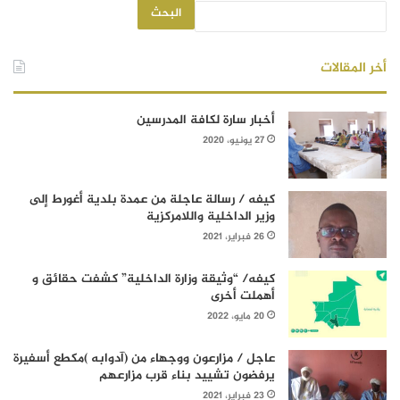
البحث
أخر المقالات
أخبار سارة لكافة المدرسين
27 يونيو، 2020
كيفه / رسالة عاجلة من عمدة بلدية أغورط إلى
وزير الداخلية واللامركزية
26 فبراير، 2021
كيفه/ “وثيقة وزارة الداخلية” كشفت حقائق و
أهملت أخرى
20 مايو، 2022
عاجل / مزارعون ووجهاء من (آدوابه )مكطع أسفيرة
يرفضون تشييد بناء قرب مزارعهم
23 فبراير، 2021