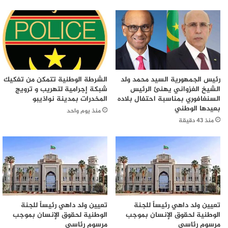
رئيس الجمهورية السيد محمد ولد
الشرطة الوطنية تتمكن من تفكيك
الشيخ الغزواني يهنئ الرئيس
شبكة إجرامية لتهريب و ترويج
السنغافوري بمناسبة احتفال بلاده
المخدرات بمدينة نواذيبو
بعيدها الوطني
منذ يوم واحد
منذ 43 دقيقة
تعيين ولد داهي رئيساً للجنة
تعيين ولد داهي رئيساً للجنة
الوطنية لحقوق الإنسان بموجب
الوطنية لحقوق الإنسان بموجب
مرسوم رئاسي
مرسوم رئاسي