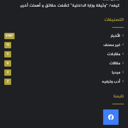
كيفه/ “وثيقة وزارة الداخلية” كشفت حقائق و أهملت أخرى
التصنيفات
الأخبار
6٬987
غير مصنف
15
مقابلات
9
مقالات
8
ميديا
2
أدب وترفيه
2
تابعنا