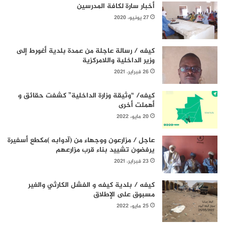
أخبار سارة لكافة المدرسين
27 يونيو، 2020
كيفه / رسالة عاجلة من عمدة بلدية أغورط إلى
وزير الداخلية واللامركزية
26 فبراير، 2021
كيفه/ “وثيقة وزارة الداخلية” كشفت حقائق و
أهملت أخرى
20 مايو، 2022
عاجل / مزارعون ووجهاء من (آدوابه )مكطع أسفيرة
يرفضون تشييد بناء قرب مزارعهم
23 فبراير، 2021
كيفه / بلدية كيفه و الفشل الكارثي والغير
مسبوق على الإطلاق
25 مايو، 2022