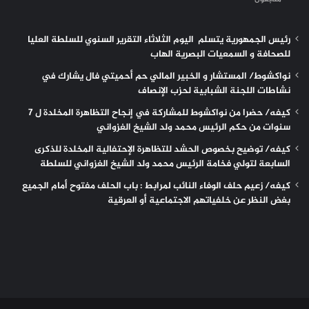
رئيس الجمهورية يتسلم اليوم الثلاثاء التقرير السنوي للسلطة العليا
للصحافة و السمعيات البصرية الهاب
نواكشوط/ المستشار و الخبير المالي حم أحميتي فال يشارك في
نشاطات اللجنة الشبابية لحزب الإنصاف
كيفه/ حضرا من نواكشوط للمشاركة في إنجاح التظاهرة المخلدة ل 7
سنوات من حكم الرئيس محمد ولد الشيخ الغزواني
كيفه/ توضيح بخصوص الحشد للتظاهرة الإحتفالية المخلدة للذكرى
السابعة لتولي فخامة الرئيس محمد ولد الشيخ الغزواني للسلطة
كيفه/ زعيم حلف الوفاء النائب لمرابط : باب الحلف مفتوح أمام الجميع
بغض النظر عن خلفياتهم الاجتماعية أو العرقية