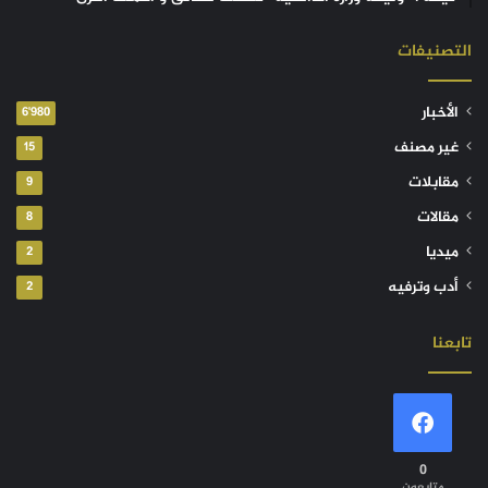
التصنيفات
الأخبار
6٬980
غير مصنف
15
مقابلات
9
مقالات
8
ميديا
2
أدب وترفيه
2
تابعنا
0
متابعون