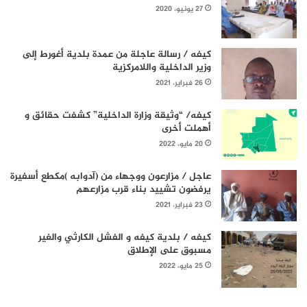
27 يونيو، 2020
كيفه / رسالة عاجلة من عمدة بلدية أغورط إلى
وزير الداخلية واللامركزية
26 فبراير، 2021
كيفه/ “وثيقة وزارة الداخلية” كشفت حقائق و
أهملت أخرى
20 مايو، 2022
عاجل / مزارعون ووجهاء من (آدوابه )مكطع أسفيرة
يرفضون تشييد بناء قرب مزارعهم
23 فبراير، 2021
كيفه / بلدية كيفه و الفشل الكارثي والغير
مسبوق على الإطلاق
25 مايو، 2022