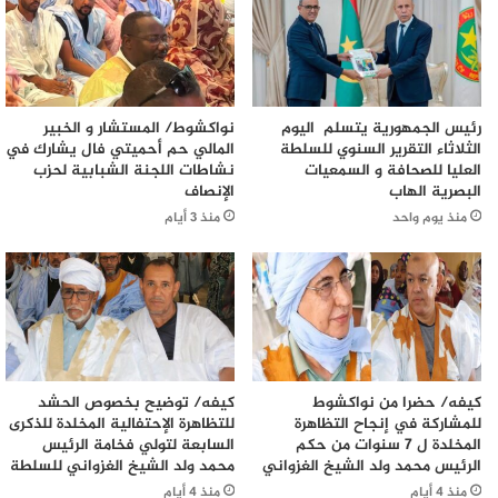
رئيس الجمهورية يتسلم اليوم
نواكشوط/ المستشار و الخبير
الثلاثاء التقرير السنوي للسلطة
المالي حم أحميتي فال يشارك في
العليا للصحافة و السمعيات
نشاطات اللجنة الشبابية لحزب
البصرية الهاب
الإنصاف
منذ يوم واحد
منذ 3 أيام
كيفه/ حضرا من نواكشوط
كيفه/ توضيح بخصوص الحشد
للمشاركة في إنجاح التظاهرة
للتظاهرة الإحتفالية المخلدة للذكرى
المخلدة ل 7 سنوات من حكم
السابعة لتولي فخامة الرئيس
الرئيس محمد ولد الشيخ الغزواني
محمد ولد الشيخ الغزواني للسلطة
منذ 4 أيام
منذ 4 أيام