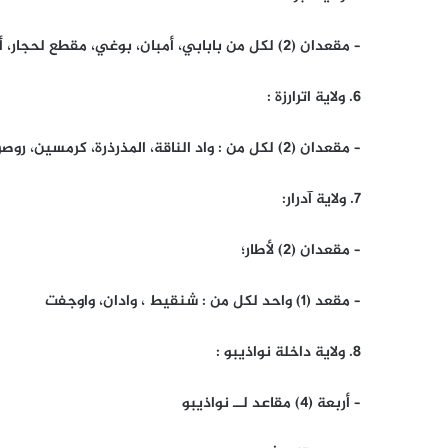
– مقعدان (2) لكل من بابابي، أمبان، بوغي، مقطع لحجار، ألاك و مال
6. ولاية اترارزة :
– مقعدان (2) لكل من : واد الناقة، المذرذرة، كرمسين، روصو، اركيز، انتيكان، وبوتلميت
7. ولاية آدرار:
– مقعدان (2) لأطار؛
– مقعد (1) واحد لكل من : شنقيط ، وادان، واوجفت
8. ولاية داخلة نواذيبو :
– أربعة (4) مقاعد لــ نواذيبو