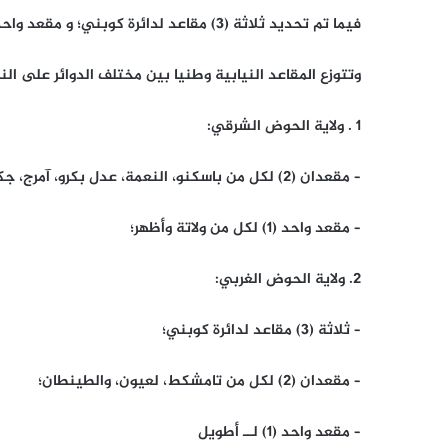
فيما تم تحديد ثلاثة (3) مقاعد لدائرة كوبني؛ و مقعد واحد (1) لــ أطويل.
وتتوزع المقاعد النيابية وطنيا بين مختلف الدوائر على النح
1 . ولاية الحوض الشرقي:
– مقعدان (2) لكل من باسكنو، النعمة، عدل بكرو، آمرج، جكني، و تمبدغه؛
– مقعد واحد (1) لكل من ولاتة وأظهر؛
2. ولاية الحوض الغربي:
– ثلاثة (3) مقاعد لدائرة كوبني؛
– مقعدان (2) لكل من تامشكط، لعيون، والطينطان؛
– مقعد واحد (1) لــ أطويل