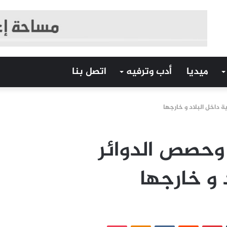
ميديا
أدب وترفيه
اتصل بنا
ة داخل البلاد و خارجها
 وحصص الدوائر
د و خارجها
‏Tumblr
بينتيريست
‏Reddit
‏VKontakte
Odnoklassniki
بوكيت