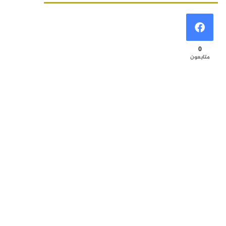
0
متابعون