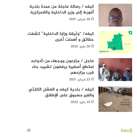
كيفه / رسالة عاجلة من عمدة بلدية
أغورط إلى وزير الداخلية واللامركزية
26 فبراير، 2021
كيفه/ “وثيقة وزارة الداخلية” كشفت
حقائق و أهملت أخرى
20 مايو، 2022
عاجل / مزارعون ووجهاء من (آدوابه
)مكطع أسفيرة يرفضون تشييد بناء
قرب مزارعهم
23 فبراير، 2021
كيفه / بلدية كيفه و الفشل الكارثي
والغير مسبوق على الإطلاق
25 مايو، 2022
إتبعنا