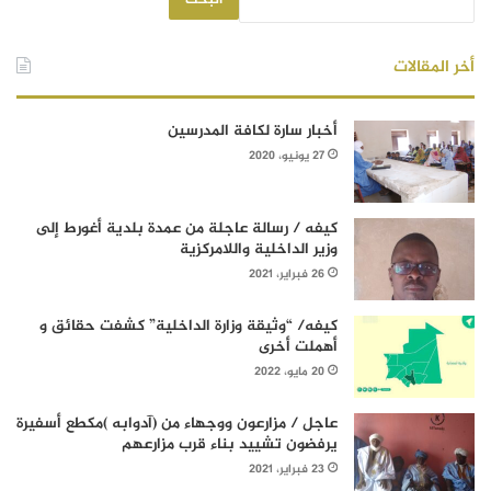
أخر المقالات
أخبار سارة لكافة المدرسين
27 يونيو، 2020
كيفه / رسالة عاجلة من عمدة بلدية أغورط إلى
وزير الداخلية واللامركزية
26 فبراير، 2021
كيفه/ “وثيقة وزارة الداخلية” كشفت حقائق و
أهملت أخرى
20 مايو، 2022
عاجل / مزارعون ووجهاء من (آدوابه )مكطع أسفيرة
يرفضون تشييد بناء قرب مزارعهم
23 فبراير، 2021