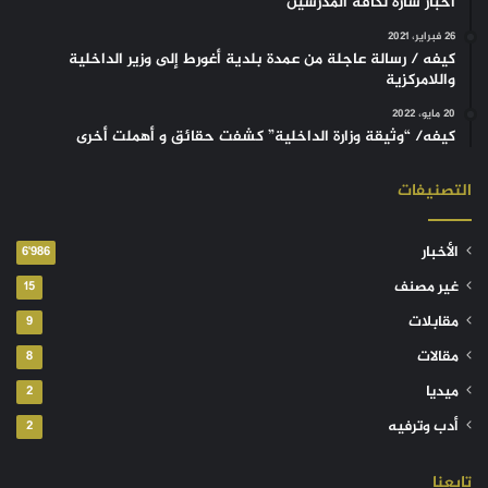
أخبار سارة لكافة المدرسين
26 فبراير، 2021
كيفه / رسالة عاجلة من عمدة بلدية أغورط إلى وزير الداخلية
واللامركزية
20 مايو، 2022
كيفه/ “وثيقة وزارة الداخلية” كشفت حقائق و أهملت أخرى
التصنيفات
الأخبار
6٬986
غير مصنف
15
مقابلات
9
مقالات
8
ميديا
2
أدب وترفيه
2
تابعنا