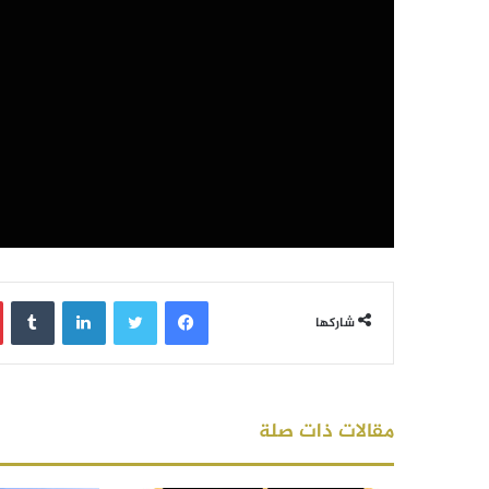
فيسبوك
تويتر
لينكدإن
‏Tumblr
شاركها
مقالات ذات صلة