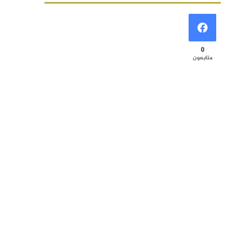
0
متابعون