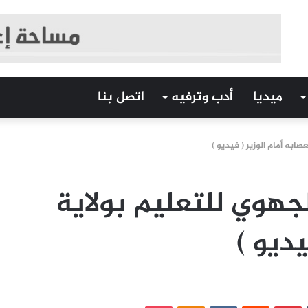
ميديا
أدب وترفيه
اتصل بنا
ابه أمام الوزير ( فيديو )
لجهوي للتعليم بولاية
يديو )
‏Tumblr
بينتيريست
‏Reddit
‏VKontakte
Odnoklassniki
بوكيت