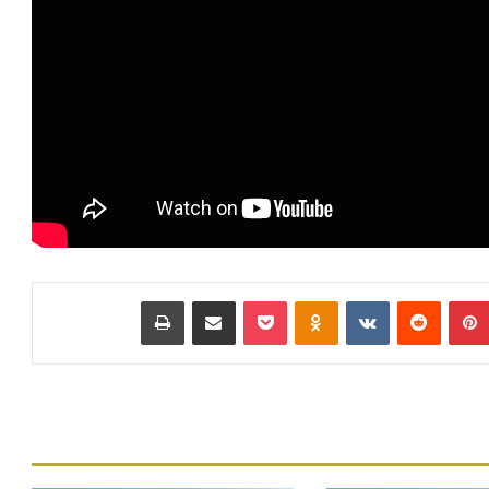
بينتيريست
‏Reddit
‏VKontakte
Odnoklassniki
بوكيت
مشاركة عبر البريد
طباعة