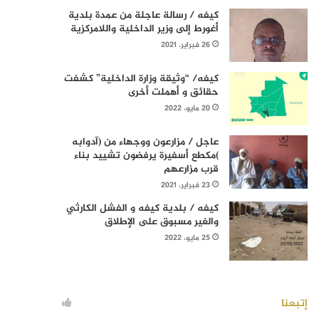
كيفه / رسالة عاجلة من عمدة بلدية
أغورط إلى وزير الداخلية واللامركزية
26 فبراير، 2021
كيفه/ “وثيقة وزارة الداخلية” كشفت
حقائق و أهملت أخرى
20 مايو، 2022
عاجل / مزارعون ووجهاء من (آدوابه
)مكطع أسفيرة يرفضون تشييد بناء
قرب مزارعهم
23 فبراير، 2021
كيفه / بلدية كيفه و الفشل الكارثي
والغير مسبوق على الإطلاق
25 مايو، 2022
إتبعنا