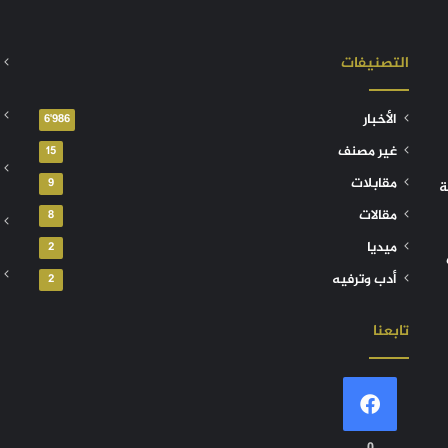
التصنيفات
الأخبار
6٬986
غير مصنف
15
مقابلات
9
ة
مقالات
8
ميديا
2
أدب وترفيه
2
تابعنا
0