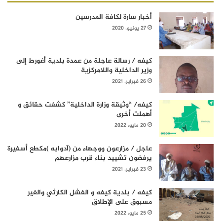
أخبار سارة لكافة المدرسين
27 يونيو، 2020
كيفه / رسالة عاجلة من عمدة بلدية أغورط إلى
وزير الداخلية واللامركزية
26 فبراير، 2021
كيفه/ “وثيقة وزارة الداخلية” كشفت حقائق و
أهملت أخرى
20 مايو، 2022
عاجل / مزارعون ووجهاء من (آدوابه )مكطع أسفيرة
يرفضون تشييد بناء قرب مزارعهم
23 فبراير، 2021
كيفه / بلدية كيفه و الفشل الكارثي والغير
مسبوق على الإطلاق
25 مايو، 2022