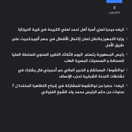
0
متابعون
كيفه ميديا تعزي أسرة أهل احمد لعلي الكريمة في قرية النيزنازة
وزارة التجهيز والنقل تعلن إكتمال الأشغال في جسر أتويجكجيت على
طريق الأمل
رئيس الجمهورية يتسلم اليوم الثلاثاء التقرير السنوي للسلطة العليا
للصحافة و السمعيات البصرية الهاب
نواكشوط/ المستشار و الخبير المالي حم أحميتي فال يشارك في
نشاطات اللجنة الشبابية لحزب الإنصاف
كيفه/ حضرا من نواكشوط للمشاركة في إنجاح التظاهرة المخلدة ل 7
سنوات من حكم الرئيس محمد ولد الشيخ الغزواني