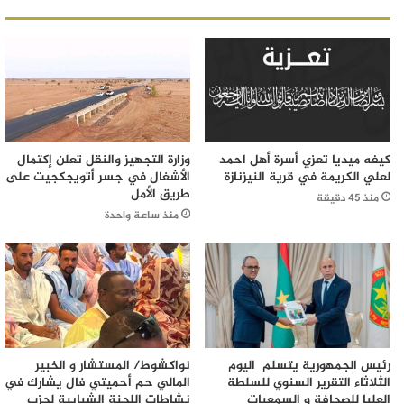
كيفه ميديا تعزي أسرة أهل احمد
وزارة التجهيز والنقل تعلن إكتمال
لعلي الكريمة في قرية النيزنازة
الأشغال في جسر أتويجكجيت على
طريق الأمل
منذ 45 دقيقة
منذ ساعة واحدة
رئيس الجمهورية يتسلم اليوم
نواكشوط/ المستشار و الخبير
الثلاثاء التقرير السنوي للسلطة
المالي حم أحميتي فال يشارك في
العليا للصحافة و السمعيات
نشاطات اللجنة الشبابية لحزب