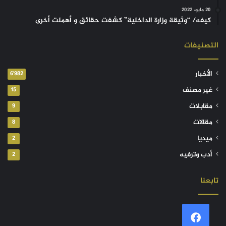
20 مايو، 2022
كيفه/ “وثيقة وزارة الداخلية” كشفت حقائق و أهملت أخرى
التصنيفات
الأخبار
6٬982
غير مصنف
15
مقابلات
9
مقالات
8
ميديا
2
أدب وترفيه
2
تابعنا