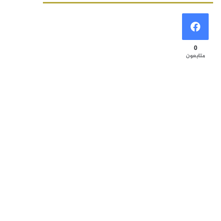
0
متابعون