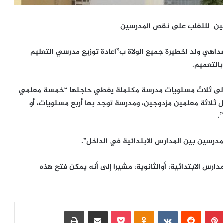
علمين للتغلب على نقص المدرسين
عداهي ولد اخطيرة جميع الولاة ب”اعادة توزيع مدرسي التعليم
التعميم.
ة إلى ثلاث مستويات مدرسة مكتملة يغطي حاجتها “خمسة معلمي
 ثلاثة معلمين مزدوجين، ومدرسة توجد بها أربع مستويات، أو
.
مدرسين بين المدارس الابتدائية في الداخل”.
دارس الابتدائية، أوالثانوية، مشيرا إلى أنه يمكن فتح هذه
بينتيريست
‏Reddit
‏VKontakte
Odnoklassniki
بوكيت
مشاركة عبر البريد
طباعة