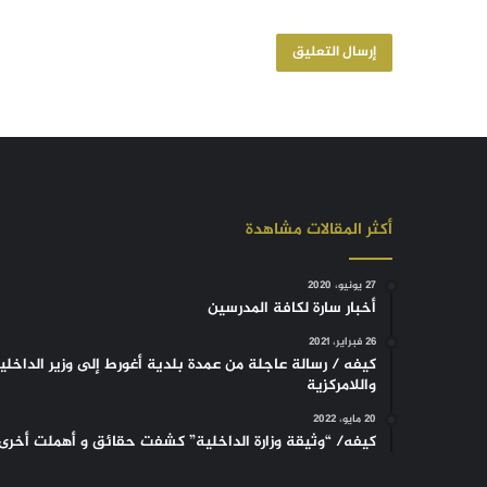
أكثر المقالات مشاهدة
27 يونيو، 2020
أخبار سارة لكافة المدرسين
26 فبراير، 2021
كيفه / رسالة عاجلة من عمدة بلدية أغورط إلى وزير الداخلي
واللامركزية
20 مايو، 2022
كيفه/ “وثيقة وزارة الداخلية” كشفت حقائق و أهملت أخرى