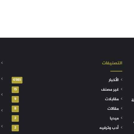
التصنيفات
الأخبار
6٬985
غير مصنف
15
مقابلات
9
ة
مقالات
8
ميديا
2
أدب وترفيه
2