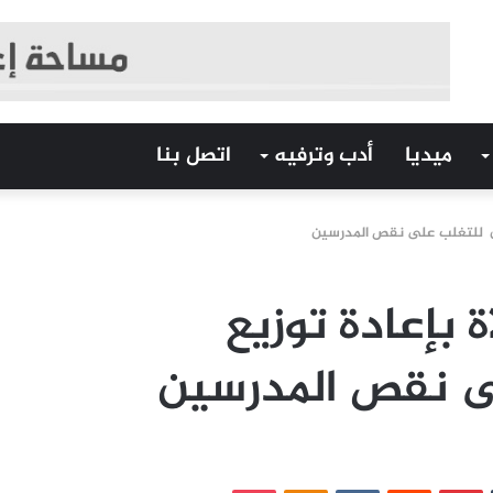
ميديا
أدب وترفيه
اتصل بنا
مين للتغلب على نقص المدرسين
 بإعادة توزيع
ى نقص المدرسين
‏Tumblr
بينتيريست
‏Reddit
‏VKontakte
Odnoklassniki
بوكيت