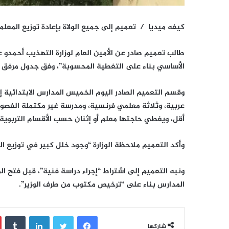
كيفه ميديا / تعميم إلى جميع الولاة بإعادة توزيع الم
طالب تعميم صادر عن الأمين العام لوزارة التهذيب أحمدو 
الأساسي بناء على التغطية المحسوبة”، وفق جدول مرفق ب
وقسم التعميم الصادر اليوم الخميس المدارس الابتدائي
عربية، وثلاثة معلمي فرنسية، ومدرسة غير مكتملة الفصول
أقل، ويغطي حاجتها معلم أو إثنان حسب الأقسام التربوية”
وأكد التعميم ملاحظة الوزارة “وجود خلل كبير في توزيع ال
ونبه التعميم إلى اشتراط “إجراء دراسة فنية”، قبل فتح الم
المدارس بناء على “ترخيص مكتوب من طرف الوزير”.
فيسبوك
تويتر
لينكدإن
‏Tumblr
شاركها