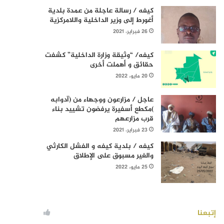
كيفه / رسالة عاجلة من عمدة بلدية
أغورط إلى وزير الداخلية واللامركزية
26 فبراير، 2021
كيفه/ “وثيقة وزارة الداخلية” كشفت
حقائق و أهملت أخرى
20 مايو، 2022
عاجل / مزارعون ووجهاء من (آدوابه
)مكطع أسفيرة يرفضون تشييد بناء
قرب مزارعهم
23 فبراير، 2021
كيفه / بلدية كيفه و الفشل الكارثي
والغير مسبوق على الإطلاق
25 مايو، 2022
إتبعنا