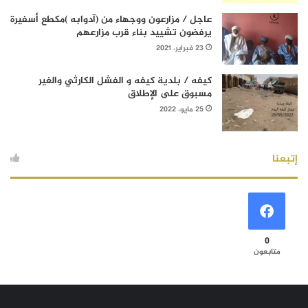
عاجل / مزارعون ووجهاء من (آدوابه )مكطع أسفيرة
يرفضون تشييد بناء قرب مزارعهم
23 فبراير، 2021
كيفه / بلدية كيفه و الفشل الكارثي والغير
مسبوق على الإطلاق
25 مايو، 2022
إتبعنا
0
متابعون