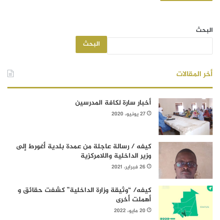
البحث
البحث
أخر المقالات
أخبار سارة لكافة المدرسين
27 يونيو، 2020
كيفه / رسالة عاجلة من عمدة بلدية أغورط إلى
وزير الداخلية واللامركزية
26 فبراير، 2021
كيفه/ “وثيقة وزارة الداخلية” كشفت حقائق و
أهملت أخرى
20 مايو، 2022