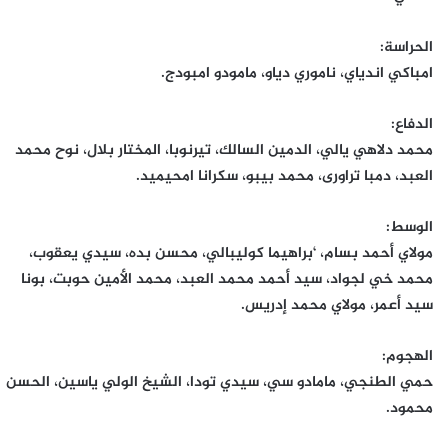
الحراسة:
امباكي اندياي، ناموري دياو، مامودو امبودج.
الدفاع:
محمد دلاهي يالي، الدمين السالك، تيرنوبا، المختار بلال، نوح محمد
العبد، دمبا تراورى، محمد بيبو، سكرانا امحيميد.
الوسط:
مولاي أحمد بسام، ‘براهيما كوليبالي، محسن بده، سيدي يعقوب،
محمد خي لجواد، سيد أحمد محمد العبد، محمد الأمين حوبت، بونا
سيد أعمر، مولاي محمد إدريس.
الهجوم:
حمي الطنجي، مامادو سي، سيدي تودا، الشيخ الولي ياسين، الحسن
محمود.