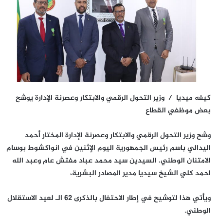
كيفه ميديا / وزير التحول الرقمي والابتكار وعصرنة الإدارة يوشح
بعض موظفي القطاع
وشح وزير التحول الرقمي والابتكار وعصرنة الإدارة المختار أحمد
اليدالي باسم رئيس الجمهورية اليوم الإثنين في انواكشوط بوسام
الامتنان الوطني. السيدين سيد محمد عباد مفتش عام وعبد الله
احمد كلي الشيخ سيديا مدير المصادر البشرية،
ويأتي هذا لتوشيح في إطار الاحتفال بالذكرى 62 الـ لعيد الاستقلال
الوطني.