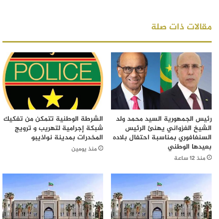
مقالات ذات صلة
رئيس الجمهورية السيد محمد ولد
الشرطة الوطنية تتمكن من تفكيك
الشيخ الغزواني يهنئ الرئيس
شبكة إجرامية لتهريب و ترويج
السنغافوري بمناسبة احتفال بلاده
المخدرات بمدينة نواذيبو
بعيدها الوطني
منذ يومين
منذ 12 ساعة