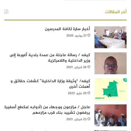
أخر المقالات
أخبار سارة لكافة المدرسين
27 يونيو، 2020
كيفه / رسالة عاجلة من عمدة بلدية أغورط إلى
وزير الداخلية واللامركزية
26 فبراير، 2021
كيفه/ “وثيقة وزارة الداخلية” كشفت حقائق و
أهملت أخرى
20 مايو، 2022
عاجل / مزارعون ووجهاء من (آدوابه )مكطع أسفيرة
يرفضون تشييد بناء قرب مزارعهم
23 فبراير، 2021