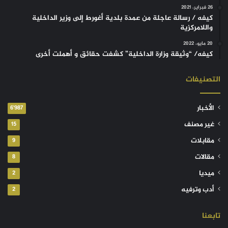
26 فبراير، 2021
كيفه / رسالة عاجلة من عمدة بلدية أغورط إلى وزير الداخلية
واللامركزية
20 مايو، 2022
كيفه/ “وثيقة وزارة الداخلية” كشفت حقائق و أهملت أخرى
التصنيفات
الأخبار
6٬987
غير مصنف
15
مقابلات
9
مقالات
8
ميديا
2
أدب وترفيه
2
تابعنا