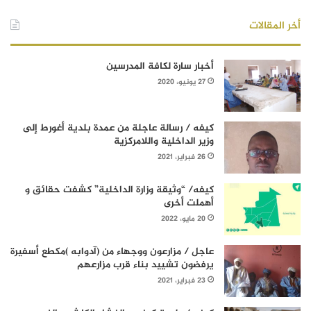
أخر المقالات
أخبار سارة لكافة المدرسين
27 يونيو، 2020
كيفه / رسالة عاجلة من عمدة بلدية أغورط إلى
وزير الداخلية واللامركزية
26 فبراير، 2021
كيفه/ “وثيقة وزارة الداخلية” كشفت حقائق و
أهملت أخرى
20 مايو، 2022
عاجل / مزارعون ووجهاء من (آدوابه )مكطع أسفيرة
يرفضون تشييد بناء قرب مزارعهم
23 فبراير، 2021