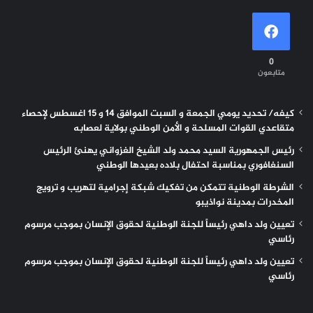
0
متابعون
كيفه/ تحديد يومي الجمعة و السبت الموافق 14 و 15 اغسطس لإحصاء
متقاعدي القوات المسلحة و الأمن الوطني بولاية لعصابه
رئيس الجمهورية السيد محمد ولد الشيخ الغزواني يهنئ الرئيس
السنغافوري بمناسبة احتفال بلاده بعيدها الوطني
الشرطة الوطنية تتمكن من تفكيك شبكة إجرامية لتهريب و ترويج
المخدرات بمدينة نواذيبو
تعيين ولد داهي رئيساً للجنة الوطنية لحقوق الإنسان بموجب مرسوم
رئاسي
تعيين ولد داهي رئيساً للجنة الوطنية لحقوق الإنسان بموجب مرسوم
رئاسي