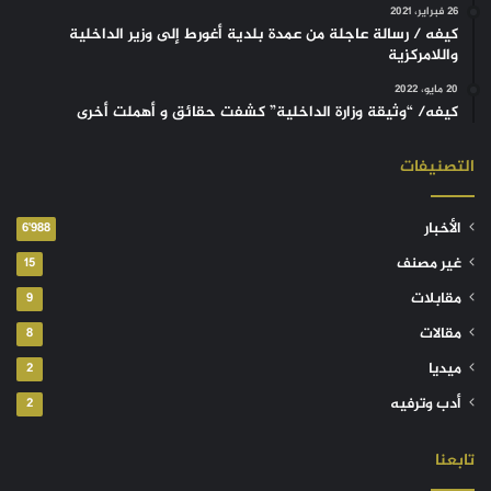
26 فبراير، 2021
كيفه / رسالة عاجلة من عمدة بلدية أغورط إلى وزير الداخلية
واللامركزية
20 مايو، 2022
كيفه/ “وثيقة وزارة الداخلية” كشفت حقائق و أهملت أخرى
التصنيفات
الأخبار
6٬988
غير مصنف
15
مقابلات
9
مقالات
8
ميديا
2
أدب وترفيه
2
تابعنا