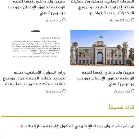
الشرطة الوطنية تتمكن من تفكيك
تعيين ولد داهي رئيساً للجنة
شبكة إجرامية لتهريب و ترويج
الوطنية لحقوق الإنسان بموجب
المخدرات بمدينة نواذيبو
مرسوم رئاسي
منذ 23 ساعة
منذ يومين
تعيين ولد داهي رئيساً للجنة
وزارة الشؤون الإسلامية تدعو
الوطنية لحقوق الإنسان بموجب
لتوحيد خطبة الجمعة حول موضوع
مرسوم رئاسي
ترشيد استهلاك الموارد الطبيعية
منذ يومين
منذ يومين
اترك تعليقاً
لن يتم نشر عنوان بريدك الإلكتروني.
الحقول الإلزامية مشار إليها بـ
*