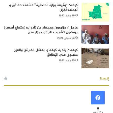
كيفه/ “وثيقة وزارة الداخلية” كشفت حقائق و
أهملت أخرى
20 مايو، 2022
عاجل / مزارعون ووجهاء من (آدوابه )مكطع أسفيرة
يرفضون تشييد بناء قرب مزارعهم
23 فبراير، 2021
كيفه / بلدية كيفه و الفشل الكارثي والغير
مسبوق على الإطلاق
25 مايو، 2022
إتبعنا
0
متابعون