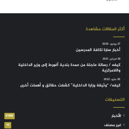
أكثر المقالات مشاهدة
27 يونيو، 2020
أخبار سارة لكافة المدرسين
26 فبراير، 2021
كيفه / رسالة عاجلة من عمدة بلدية أغورط إلى وزير الداخلية
واللامركزية
20 مايو، 2022
كيفه/ “وثيقة وزارة الداخلية” كشفت حقائق و أهملت أخرى
التصنيفات
الأخبار
6٬986
غير مصنف
15