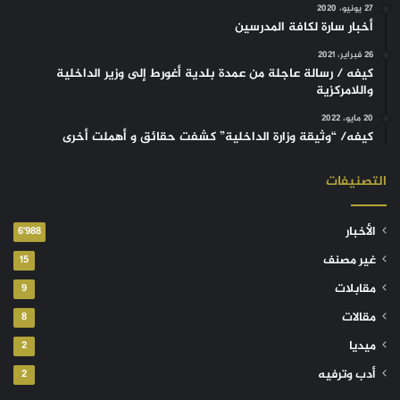
27 يونيو، 2020
أخبار سارة لكافة المدرسين
26 فبراير، 2021
كيفه / رسالة عاجلة من عمدة بلدية أغورط إلى وزير الداخلية
واللامركزية
20 مايو، 2022
كيفه/ “وثيقة وزارة الداخلية” كشفت حقائق و أهملت أخرى
التصنيفات
الأخبار
6٬988
غير مصنف
15
مقابلات
9
مقالات
8
ميديا
2
أدب وترفيه
2