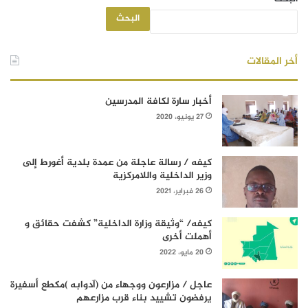
البحث
أخر المقالات
أخبار سارة لكافة المدرسين
27 يونيو، 2020
كيفه / رسالة عاجلة من عمدة بلدية أغورط إلى
وزير الداخلية واللامركزية
26 فبراير، 2021
كيفه/ “وثيقة وزارة الداخلية” كشفت حقائق و
أهملت أخرى
20 مايو، 2022
عاجل / مزارعون ووجهاء من (آدوابه )مكطع أسفيرة
يرفضون تشييد بناء قرب مزارعهم