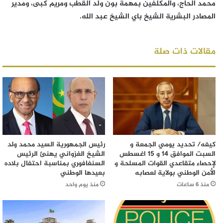
محمد الحاج، والمكلفين بمهمة بون ولد القطب ومريم كبى، ومدير
المصادر البشرية الشيخ باي الشيخ عبد الله.
مقالات ذات صلة
كيفه/ تحديد يومي الجمعة و
رئيس الجمهورية السيد محمد ولد
السبت الموافق 14 و 15 اغسطس
الشيخ الغزواني يهنئ الرئيس
لإحصاء متقاعدي القوات المسلحة و
السنغافوري بمناسبة احتفال بلاده
الأمن الوطني بولاية لعصابه
بعيدها الوطني
منذ 6 ساعات
منذ يوم واحد