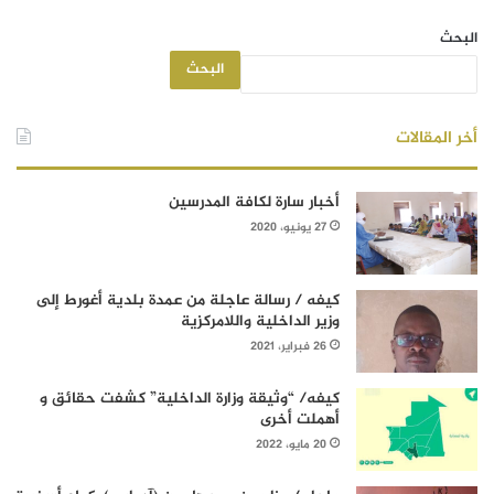
البحث
البحث
أخر المقالات
أخبار سارة لكافة المدرسين
27 يونيو، 2020
كيفه / رسالة عاجلة من عمدة بلدية أغورط إلى
وزير الداخلية واللامركزية
26 فبراير، 2021
كيفه/ “وثيقة وزارة الداخلية” كشفت حقائق و
أهملت أخرى
20 مايو، 2022