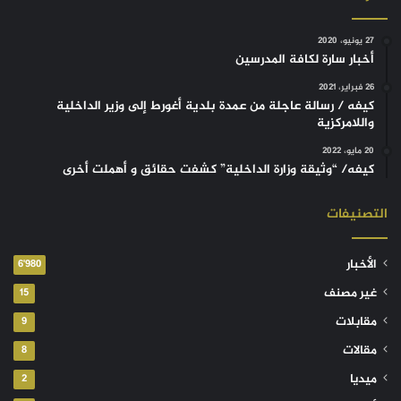
27 يونيو، 2020
أخبار سارة لكافة المدرسين
26 فبراير، 2021
كيفه / رسالة عاجلة من عمدة بلدية أغورط إلى وزير الداخلية
واللامركزية
20 مايو، 2022
كيفه/ “وثيقة وزارة الداخلية” كشفت حقائق و أهملت أخرى
التصنيفات
الأخبار
6٬980
غير مصنف
15
مقابلات
9
مقالات
8
ميديا
2