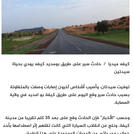
كيفه ميديا / حادث سير على طريق بومديد كيفه يودي بحياة
سيدتين
توفيت سيدتان، وأصيب أشخاص آخرون إصابات وصفت بالمتفاوتة
بسبب حادث سير وقع اليوم على طريق كيفة بو امديد في ولاية
العصابة.
وحسب “الأخبار” فإن الحادث وقع على بعد 35 كلم تقريبا من مدينة
كيفة، ونتج عن انقلاب السيارة التي كانت تقلهم إثر اصطدامها بأحد
جوانب ممر مائي من الممرات الموجودة على هذا الطريق.