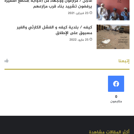
عاجل / مزارعون ووجهاء من (آدوابه )مكطع أسفيرة
يرفضون تشييد بناء قرب مزارعهم
23 فبراير، 2021
كيفه / بلدية كيفه و الفشل الكارثي والغير
مسبوق على الإطلاق
25 مايو، 2022
إتبعنا
0
متابعون
أكثر المقالات مشاهدة