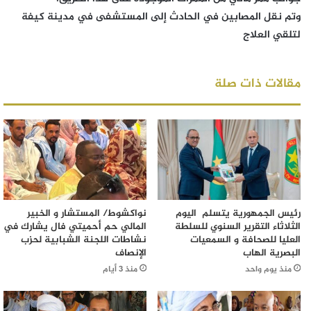
وتم نقل المصابين في الحادث إلى المستشفى في مدينة كيفة
لتلقي العلاج
مقالات ذات صلة
رئيس الجمهورية يتسلم اليوم
نواكشوط/ المستشار و الخبير
الثلاثاء التقرير السنوي للسلطة
المالي حم أحميتي فال يشارك في
العليا للصحافة و السمعيات
نشاطات اللجنة الشبابية لحزب
البصرية الهاب
الإنصاف
منذ يوم واحد
منذ 3 أيام