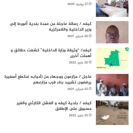
27 يونيو، 2020
كيفه / رسالة عاجلة من عمدة بلدية أغورط إلى
وزير الداخلية واللامركزية
26 فبراير، 2021
كيفه/ “وثيقة وزارة الداخلية” كشفت حقائق و
أهملت أخرى
20 مايو، 2022
عاجل / مزارعون ووجهاء من (آدوابه )مكطع أسفيرة
يرفضون تشييد بناء قرب مزارعهم
23 فبراير، 2021
كيفه / بلدية كيفه و الفشل الكارثي والغير
مسبوق على الإطلاق
25 مايو، 2022