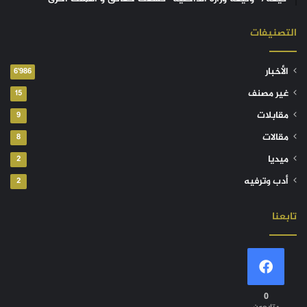
التصنيفات
الأخبار
6٬986
غير مصنف
15
مقابلات
9
مقالات
8
ميديا
2
أدب وترفيه
2
تابعنا
0