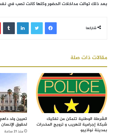
بعد ذلك توالت مداخلات الحضور وكلها كانت تصب في نفس
فيسبوك
تويتر
لينكدإن
‏Tumblr
شاركها
مقالات ذات صلة
الشرطة الوطنية تتمكن من تفكيك
تعيين ولد داهي 
شبكة إجرامية لتهريب و ترويج المخدرات
لحقوق الإنسان
بمدينة نواذيبو
منذ 21 ساعة