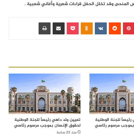
 المنحى وقد تخلل الحفل قراءات شعرية وأغاني شعبية .
بينتيريست
‏Reddit
‏VKontakte
Odnoklassniki
بوكيت
مشاركة عبر البريد
طباعة
رئيساً للجنة الوطنية
تعيين ولد داهي رئيساً للجنة الوطنية
 بموجب مرسوم رئاسي
لحقوق الإنسان بموجب مرسوم رئاسي
منذ 22 ساعة