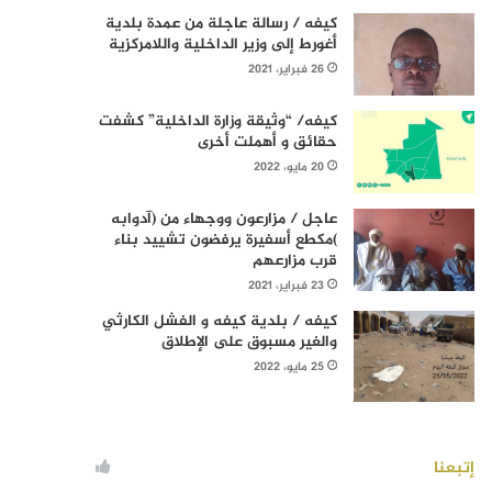
كيفه / رسالة عاجلة من عمدة بلدية
أغورط إلى وزير الداخلية واللامركزية
26 فبراير، 2021
كيفه/ “وثيقة وزارة الداخلية” كشفت
حقائق و أهملت أخرى
20 مايو، 2022
عاجل / مزارعون ووجهاء من (آدوابه
)مكطع أسفيرة يرفضون تشييد بناء
قرب مزارعهم
23 فبراير، 2021
كيفه / بلدية كيفه و الفشل الكارثي
والغير مسبوق على الإطلاق
25 مايو، 2022
إتبعنا