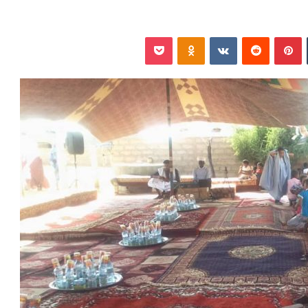
‏Tumblr
بينتيريست
‏Reddit
‏VKontakte
Odnoklassniki
بوكيت