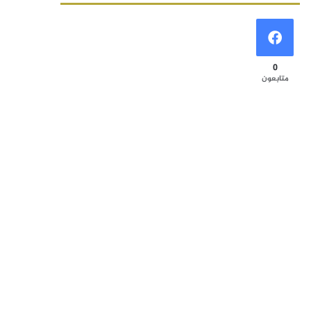
0
متابعون