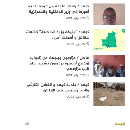
كيفه / رسالة عاجلة من عمدة بلدية
أغورط إلى وزير الداخلية واللامركزية
26 فبراير، 2021
كيفه/ “وثيقة وزارة الداخلية” كشفت
حقائق و أهملت أخرى
20 مايو، 2022
عاجل / مزارعون ووجهاء من (آدوابه
)مكطع أسفيرة يرفضون تشييد بناء
قرب مزارعهم
23 فبراير، 2021
كيفه / بلدية كيفه و الفشل الكارثي
والغير مسبوق على الإطلاق
25 مايو، 2022
إتبعنا