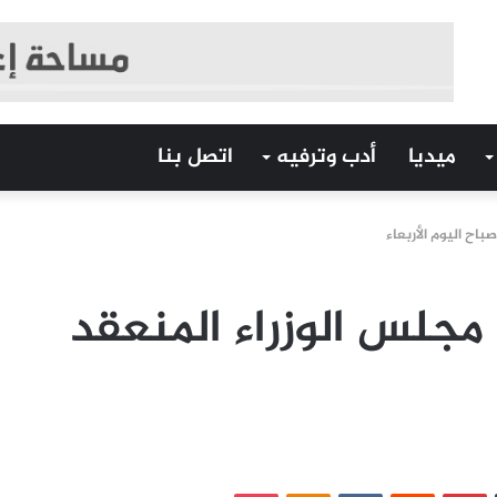
ميديا
أدب وترفيه
اتصل بنا
باح اليوم الأربعاء
 مجلس الوزراء المنعقد
‏Tumblr
بينتيريست
‏Reddit
‏VKontakte
Odnoklassniki
بوكيت