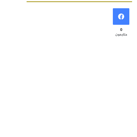
0
متابعون