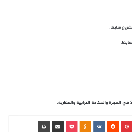
روع سابقا.
ابقا.
بينتيريست
‏Reddit
‏VKontakte
Odnoklassniki
بوكيت
مشاركة عبر البريد
طباعة