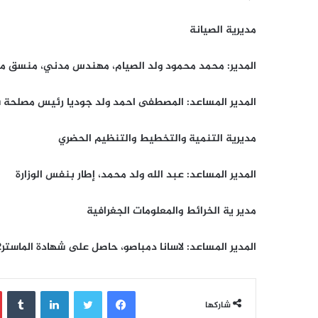
مديرية الصيانة
المدير: محمد محمود ولد الصيام، مهندس مدني، منسق مش
المدير المساعد: المصطفى احمد ولد جوديا رئيس مصلحة س
مديرية التنمية والتخطيط والتنظيم الحضري
المدير المساعد: عبد الله ولد محمد، إطار بنفس الوزارة
مدير ية الخرائط والمعلومات الجغرافية
المدير المساعد: لاسانا دمباصو، حاصل على شهادة الماستر2 في الهجرة والحكامة الترابية والعقارية.
فيسبوك
تويتر
لينكدإن
‏Tumblr
شاركها