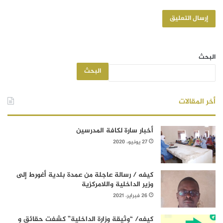
البحث
البحث
أخر المقالات
أخبار سارة لكافة المدرسين
27 يونيو، 2020
كيفه / رسالة عاجلة من عمدة بلدية أغورط إلى
وزير الداخلية واللامركزية
26 فبراير، 2021
كيفه/ “وثيقة وزارة الداخلية” كشفت حقائق و