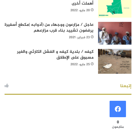
أهملت أخرى
20 مايو، 2022
عاجل / مزارعون ووجهاء من (آدوابه )مكطع أسفيرة
يرفضون تشييد بناء قرب مزارعهم
23 فبراير، 2021
كيفه / بلدية كيفه و الفشل الكارثي والغير
مسبوق على الإطلاق
25 مايو، 2022
إتبعنا
0
متابعون