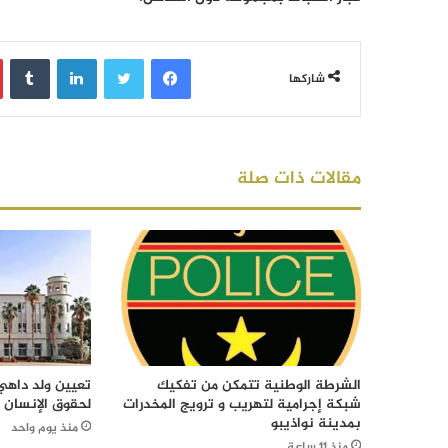
فيسبوك
تويتر
لينكدإن
‏Tumblr
شاركها
مقالات ذات صلة
الشرطة الوطنية تتمكن من تفكيك
تعيين ولد داهي 
شبكة إجرامية لتهريب و ترويج المخدرات
لحقوق الإنسان
بمدينة نواذيبو
منذ يوم واحد
منذ 11 ساعة