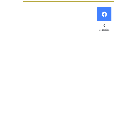
0
متابعون