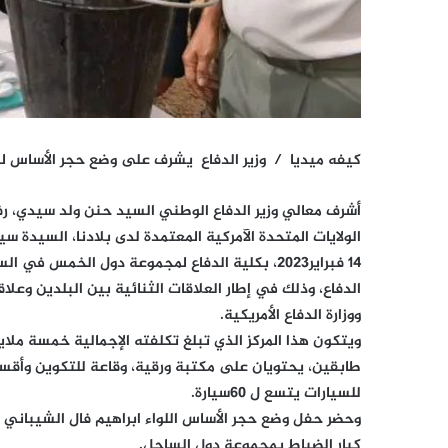
كيفه ميديا / وزير الدفاع يشرف على وضع حجر الأساس لمر
أشرف معالي وزير الدفاع الوطني السيد حنن ولد سيدي، رفق
الولايات المتحدة الآمركية المعتمدة لدى بلادنا، السيدة سي
14 فبراير2023، بكلية الدفاع لمجموعة دول الخمس
الدفاع، وذلك في إطار العلاقات الثنائية بين البلدين وعلا
ووزارة الدفاع الأمريكية.
ويتكون هذا المركز الذي تبلغ تكلفته الإجمالية خمسة ملايي
طابقين، يحتويان على مكتبة ورقية، وقاعة للتكوين وأقسام 
للسيارات يتسع ل 60سيارة.
وحضر حفل وضع حجر الأساس اللواء ابراهيم فال الشيباني
كبار الضباط بمجموعة دول الساحل.