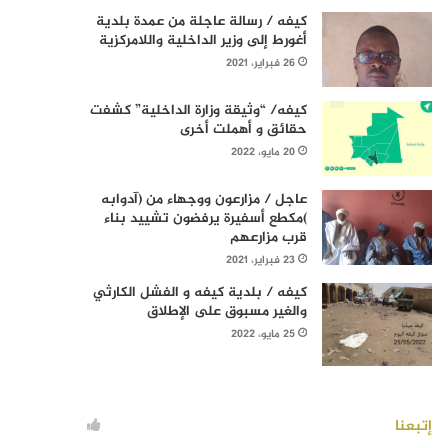
كيفه / رسالة عاجلة من عمدة بلدية
أغورط إلى وزير الداخلية واللامركزية
26 فبراير، 2021
كيفه/ “وثيقة وزارة الداخلية” كشفت
حقائق و أهملت أخرى
20 مايو، 2022
عاجل / مزارعون ووجهاء من (آدوابه
)مكطع أسفيرة يرفضون تشييد بناء
قرب مزارعهم
23 فبراير، 2021
كيفه / بلدية كيفه و الفشل الكارثي
والغير مسبوق على الإطلاق
25 مايو، 2022
إتبعنا