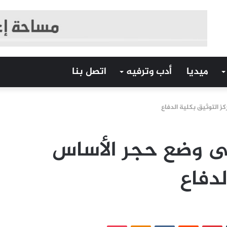
ميديا
أدب وترفيه
اتصل بنا
 التوثيق بكلية الدفاع
لى وضع حجر الأساس
لدفاع
‏Tumblr
بينتيريست
‏Reddit
‏VKontakte
Odnoklassniki
بوكيت