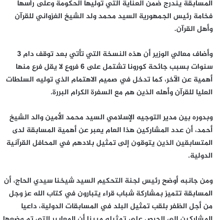
المسابقة يندرج ضمن العناية التي توليها الحكومة وعلى رأسها
فخامة رئيس الجمهورية السيد محمد ولد الشيخ الغزواني للقرآن
وأهل القرآن.
وأضاف معالي الوزير أن هذه النسخة التي تأتي بعد توقف دام 3
سنوات بسبب جائحة كورونا تشتمل على 6 فروع لا يقل فرع منها
أهمية عن الآخر، كما تدخل في صميم الاهتمام الذي توليه السلطات
العليا للقرآن وأهله الذين هم مع السفرة الكرام البررة.
وبدوره بين مدير التوجيه الإسلامي السيد محمد الأمين والد الشيخ
أحمد، أن عدد المشاركين هذا العام يعبر عن أهمية المسابقة لدى
المتسابقين الذين يتوقون إلى تمثيل بلادهم في المحافل القرآنية
الدولية.
ومن جانبه أوضح رئيس لجنة التحكيم السيد شيخنا سيدي الحاج، أن
المسابقة تتميز بمشاركة شباب قراء يتبارون في كتاب الله عز وجل
من أجل الظفر بلقب تمثيل البلد في المسابقات الدولية، داعيا
المشاركين إلى الحرص على تمثيله مبينا أن المعايير التي تم وضعها