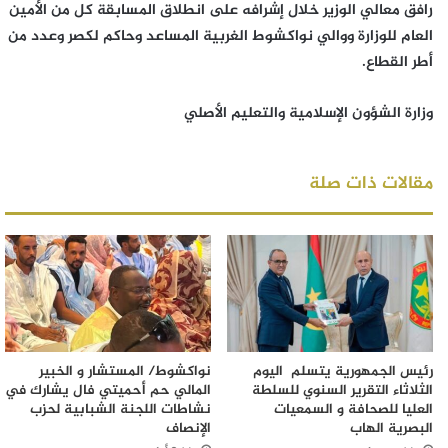
رافق معالي الوزير خلال إشرافه على انطلاق المسابقة كل من الأمين
العام للوزارة ووالي نواكشوط الغربية المساعد وحاكم لكصر وعدد من
أطر القطاع.
وزارة الشؤون الإسلامية والتعليم الأصلي
مقالات ذات صلة
رئيس الجمهورية يتسلم اليوم
نواكشوط/ المستشار و الخبير
الثلاثاء التقرير السنوي للسلطة
المالي حم أحميتي فال يشارك في
العليا للصحافة و السمعيات
نشاطات اللجنة الشبابية لحزب
البصرية الهاب
الإنصاف