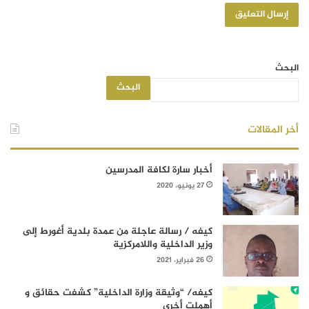
البحث
البحث
أخر المقالات
أخبار سارة لكافة المدرسين
27 يونيو، 2020
كيفه / رسالة عاجلة من عمدة بلدية أغورط إلى
وزير الداخلية واللامركزية
26 فبراير، 2021
كيفه/ “وثيقة وزارة الداخلية” كشفت حقائق و
أهملت أخرى