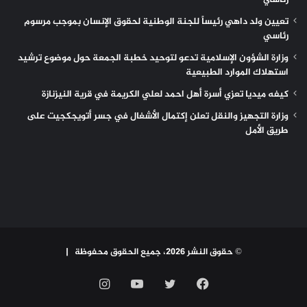
تعيين ولد داهي رئيساً للجنة الوطنية لحقوق الإنسان بموجب مرسوم
رئاسي
وزارة الشؤون الإسلامية تدعو لتوحيد خطبة الجمعة حول موضوع ترشيد
استهلاك الموارد الطبيعية
كيفه ميديا تعزي أسرة أهل احمد لعلي الكريمة في قرية النيزنازة
وزارة التجهيز والنقل تعلن إكتمال الأشغال في جسر أتويجكجيت على
طريق الأمل
© حقوق النشر 2026، جميع الحقوق محفوظة |
فيسبوك
تويتر
يوتيوب
انستقرام