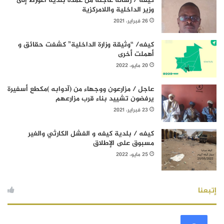
كيفه / رسالة عاجلة من عمدة بلدية أغورط إلى
وزير الداخلية واللامركزية
26 فبراير، 2021
كيفه/ “وثيقة وزارة الداخلية” كشفت حقائق و
أهملت أخرى
20 مايو، 2022
عاجل / مزارعون ووجهاء من (آدوابه )مكطع أسفيرة
يرفضون تشييد بناء قرب مزارعهم
23 فبراير، 2021
كيفه / بلدية كيفه و الفشل الكارثي والغير
مسبوق على الإطلاق
25 مايو، 2022
إتبعنا