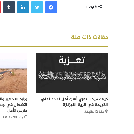
فيسبوك
تويتر
لينكدإن
‏Tumblr
شاركها
مقالات ذات صلة
كيفه ميديا تعزي أسرة أهل احمد لعلي
وزارة التجهيز وا
الكريمة في قرية النيزنازة
الأشغال في جس
طريق الأمل
منذ 12 دقيقة
منذ 28 دقيقة