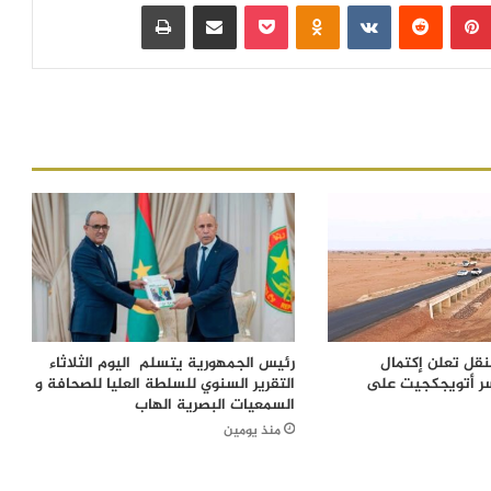
بينتيريست
‏Reddit
‏VKontakte
Odnoklassniki
بوكيت
مشاركة عبر البريد
طباعة
لنقل تعلن إكتمال
رئيس الجمهورية يتسلم اليوم الثلاثاء
ر أتويجكجيت على
التقرير السنوي للسلطة العليا للصحافة و
السمعيات البصرية الهاب
منذ يومين