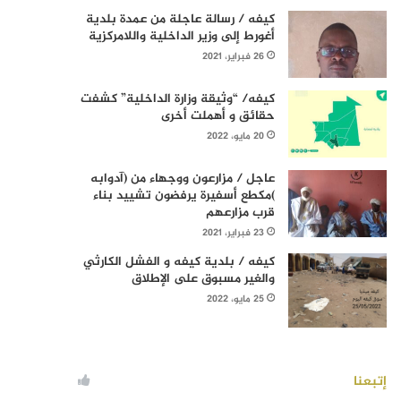
كيفه / رسالة عاجلة من عمدة بلدية
أغورط إلى وزير الداخلية واللامركزية
26 فبراير، 2021
كيفه/ “وثيقة وزارة الداخلية” كشفت
حقائق و أهملت أخرى
20 مايو، 2022
عاجل / مزارعون ووجهاء من (آدوابه
)مكطع أسفيرة يرفضون تشييد بناء
قرب مزارعهم
23 فبراير، 2021
كيفه / بلدية كيفه و الفشل الكارثي
والغير مسبوق على الإطلاق
25 مايو، 2022
إتبعنا