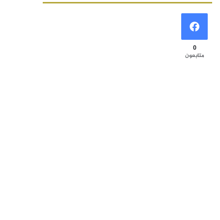
0
متابعون