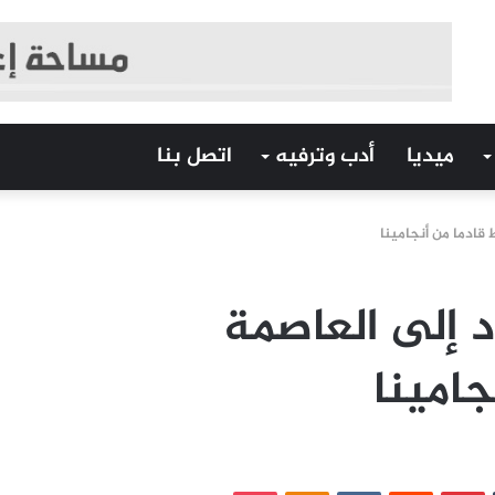
ميديا
أدب وترفيه
اتصل بنا
قادما من أنجامينا
 إلى العاصمة
جامينا
‏Tumblr
بينتيريست
‏Reddit
‏VKontakte
Odnoklassniki
بوكيت