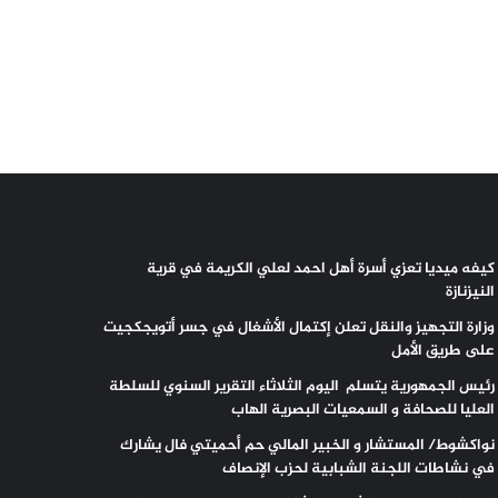
كيفه ميديا تعزي أسرة أهل احمد لعلي الكريمة في قرية
النيزنازة
وزارة التجهيز والنقل تعلن إكتمال الأشغال في جسر أتويجكجيت
على طريق الأمل
رئيس الجمهورية يتسلم اليوم الثلاثاء التقرير السنوي للسلطة
العليا للصحافة و السمعيات البصرية الهاب
نواكشوط/ المستشار و الخبير المالي حم أحميتي فال يشارك
في نشاطات اللجنة الشبابية لحزب الإنصاف