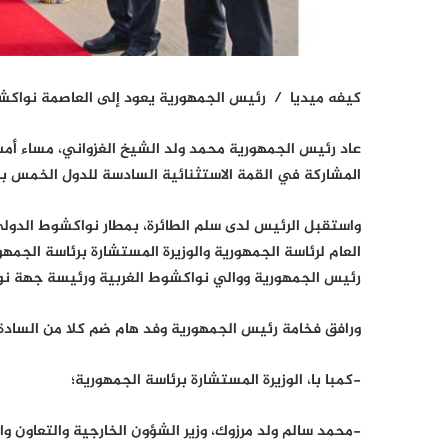
كيفه ميديا / رئيس الجمهورية يعود إلى العاصمة نواكشو
عاد رئيس الجمهورية محمد ولد الشيخ الغزواني، مساء أمس
المشاركة في القمة الاستثنائية السادسة للدول الخمس ب
واستقبل الرئيس لدى سلم الطائرة، بمطار نواكشوط الدولي أ
العام لرئاسة الجمهورية والوزيرة المستشارة برئاسة الجمهور
رئيس الجمهورية ووالي نواكشوط الغربية ورئيسة جهة ن
ورافق فخامة رئيس الجمهورية وفد هام ضم كلا من السادة:
-كمبا با، الوزيرة المستشارة برئاسة الجمهورية؛
-محمد سالم ولد مرزوك، وزير الشؤون الخارجية والتعاون وال