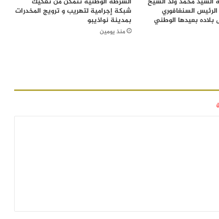
 السيد محمد ولد الشيخ
الشرطة الوطنية تتمكن من تفكيك
الرئيس السنغافوري
شبكة إجرامية لتهريب و ترويج المخدرات
 بلاده بعيدها الوطني
بمدينة نواذيبو
منذ يومين