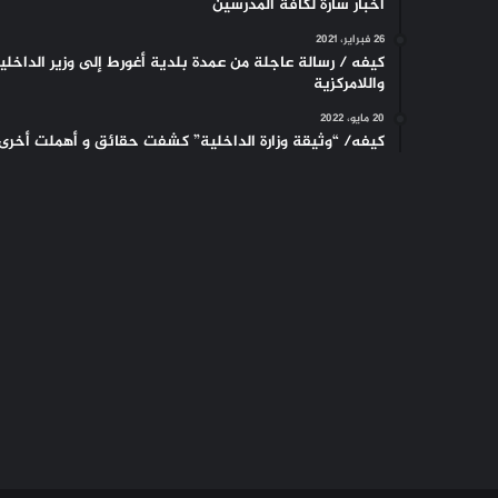
أخبار سارة لكافة المدرسين
26 فبراير، 2021
كيفه / رسالة عاجلة من عمدة بلدية أغورط إلى وزير الداخلي
واللامركزية
20 مايو، 2022
كيفه/ “وثيقة وزارة الداخلية” كشفت حقائق و أهملت أخرى