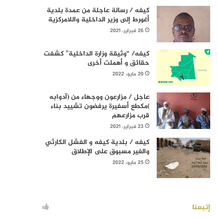
كيفه / رسالة عاجلة من عمدة بلدية
أغورط إلى وزير الداخلية واللامركزية
26 فبراير، 2021
كيفه/ “وثيقة وزارة الداخلية” كشفت
حقائق و أهملت أخرى
20 مايو، 2022
عاجل / مزارعون ووجهاء من (آدوابه
)مكطع أسفيرة يرفضون تشييد بناء
قرب مزارعهم
23 فبراير، 2021
كيفه / بلدية كيفه و الفشل الكارثي
والغير مسبوق على الإطلاق
25 مايو، 2022
إتبعنا