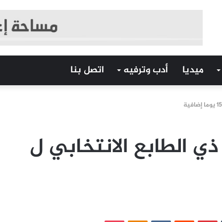
ميديا
أدب وترفيه
اتصل بنا
 ذي الطابع الانتخابي ل
‏Tumblr
بينتيريست
‏Reddit
‏VKontakte
Odnoklassniki
بوكيت