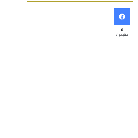
0
متابعون