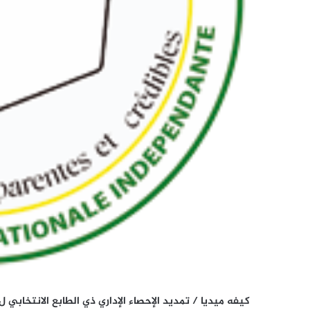
كيفه ميديا / تمديد الإحصاء الإداري ذي الطابع الانتخابي ل 15 يوما إضافي