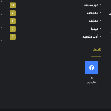
غير مصنف
15
مقابلات
9
ة
مقالات
8
ميديا
2
أدب وترفيه
2
تابعنا
0
متابعون