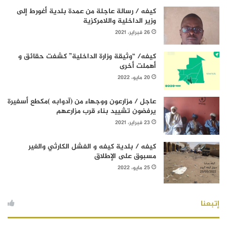
كيفه / رسالة عاجلة من عمدة بلدية أغورط إلى
وزير الداخلية واللامركزية
26 فبراير، 2021
كيفه/ “وثيقة وزارة الداخلية” كشفت حقائق و
أهملت أخرى
20 مايو، 2022
عاجل / مزارعون ووجهاء من (آدوابه )مكطع أسفيرة
يرفضون تشييد بناء قرب مزارعهم
23 فبراير، 2021
كيفه / بلدية كيفه و الفشل الكارثي والغير
مسبوق على الإطلاق
25 مايو، 2022
إتبعنا