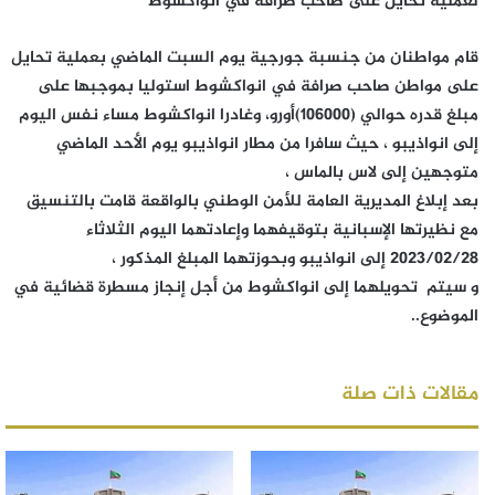
لعملية تحايل على صاحب صرافة في انواكشوط
قام مواطنان من جنسبة جورجية يوم السبت الماضي بعملية تحايل
على مواطن صاحب صرافة في انواكشوط استوليا بموجبها على
مبلغ قدره حوالي (106000)أورو، وغادرا انواكشوط مساء نفس اليوم
إلى انواذيبو ، حيث سافرا من مطار انواذيبو يوم الأحد الماضي
متوجهين إلى لاس بالماس ،
بعد إبلاغ المديرية العامة للأمن الوطني بالواقعة قامت بالتنسيق
مع نظيرتها الإسبانية بتوقيفهما وإعادتهما اليوم الثلاثاء
2023/02/28 إلى انواذيبو وبحوزتهما المبلغ المذكور ،
و سيتم تحويلهما إلى انواكشوط من أجل إنجاز مسطرة قضائية في
الموضوع..
مقالات ذات صلة