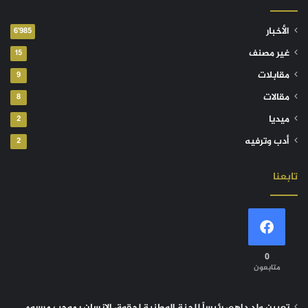
الأخبار
6٬985
غير مصنف
15
مقابلات
9
مقالات
8
ميديا
2
أدب وترفيه
2
تابعنا
0
متابعون