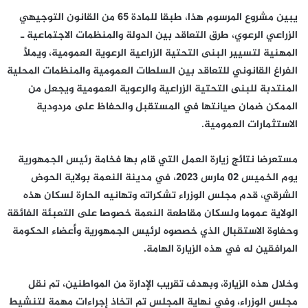
يبين مشروع المرسوم هذا، طبقا للمادة 65 من القانون التوجيهي
الزراعي الرعوي، طرق التعاقد بين الدولة والمنظمات الاجتماعية ـ
المهنية لتسيير البنى التحتية الزراعية الرعوية العمومية، ويملأ
الفراغ القانوني للتعاقد بين السلطات العمومية والمنظمات المحلية
المنتدبة للبنى التحتية الزراعية والرعوية العمومية ويجعل من
الممكن ضمان صيانتها في المستقبل والحفاظ على مردودية
الاستثمارات العمومية.
مستعرضا نتائج زيارة العمل التي قام بها فخامة رئيس الجمهورية
يوم الخميس 02 مارس 2023، في مدينة النعمة بولاية الحوض
الشرقي، قدم مجلس الوزراء تشكراته وتهانيه الحارة لسكان هذه
الولاية عموما ولسكان مقاطعة النعمة خصوصا على التعبئة الفائقة
وحفاوة الاستقبال الذي خصصوه لرئيس الجمهورية وأعضاء الحكومة
المرافقين له في هذه الزيارة الهامة.
وخلال هذه الزيارة، وبهدف تقريب الإدارة من المواطنين، تم نقل
مجلس الوزراء، وفي نهاية المجلس تم اتخاذ إجراءات مهمة لتنشيط