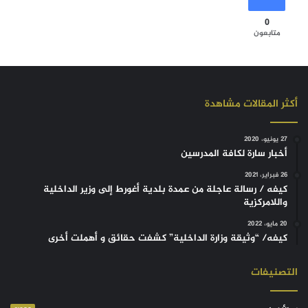
0
متابعون
أكثر المقالات مشاهدة
27 يونيو، 2020
أخبار سارة لكافة المدرسين
26 فبراير، 2021
كيفه / رسالة عاجلة من عمدة بلدية أغورط إلى وزير الداخلية
واللامركزية
20 مايو، 2022
كيفه/ “وثيقة وزارة الداخلية” كشفت حقائق و أهملت أخرى
التصنيفات