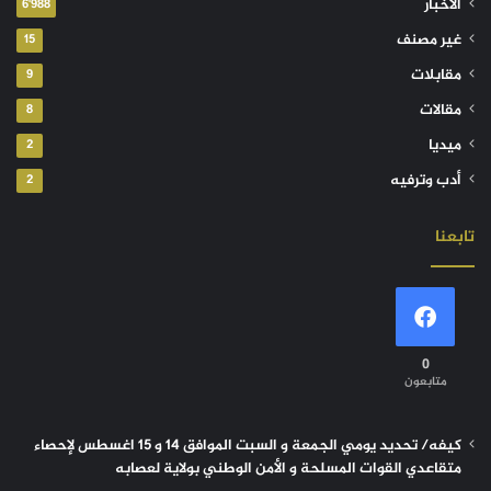
الأخبار
6٬988
غير مصنف
15
مقابلات
9
مقالات
8
ميديا
2
أدب وترفيه
2
تابعنا
0
متابعون
كيفه/ تحديد يومي الجمعة و السبت الموافق 14 و 15 اغسطس لإحصاء
متقاعدي القوات المسلحة و الأمن الوطني بولاية لعصابه