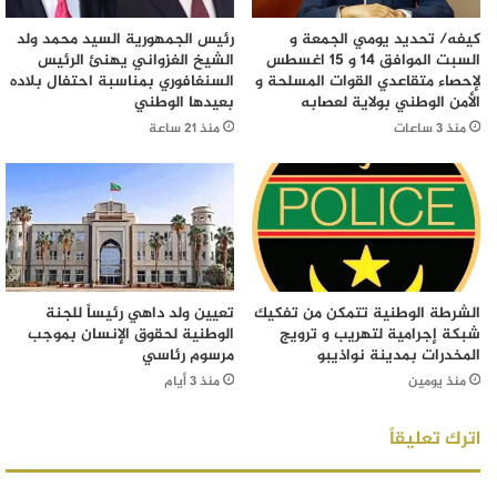
كيفه/ تحديد يومي الجمعة و
رئيس الجمهورية السيد محمد ولد
السبت الموافق 14 و 15 اغسطس
الشيخ الغزواني يهنئ الرئيس
لإحصاء متقاعدي القوات المسلحة و
السنغافوري بمناسبة احتفال بلاده
الأمن الوطني بولاية لعصابه
بعيدها الوطني
منذ 3 ساعات
منذ 21 ساعة
الشرطة الوطنية تتمكن من تفكيك
تعيين ولد داهي رئيساً للجنة
شبكة إجرامية لتهريب و ترويج
الوطنية لحقوق الإنسان بموجب
المخدرات بمدينة نواذيبو
مرسوم رئاسي
منذ يومين
منذ 3 أيام
اترك تعليقاً