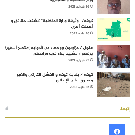
26 فبراير، 2021
كيفه/ “وثيقة وزارة الداخلية” كشفت حقائق و
أهملت أخرى
20 مايو، 2022
عاجل / مزارعون ووجهاء من (آدوابه )مكطع أسفيرة
يرفضون تشييد بناء قرب مزارعهم
23 فبراير، 2021
كيفه / بلدية كيفه و الفشل الكارثي والغير
مسبوق على الإطلاق
25 مايو، 2022
إتبعنا