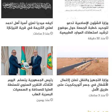
وزارة الشؤون الإسلامية تدعو
كيفه ميديا تعزي أسرة أهل احمد
لتوحيد خطبة الجمعة حول موضوع
لعلي الكريمة في قرية النيزنازة
ترشيد استهلاك الموارد الطبيعية
منذ 3 ساعات
منذ 32 دقيقة
وزارة التجهيز والنقل تعلن إكتمال
رئيس الجمهورية يتسلم اليوم
الأشغال في جسر أتويجكجيت على
الثلاثاء التقرير السنوي للسلطة
طريق الأمل
العليا للصحافة و السمعيات
البصرية الهاب
منذ 3 ساعات
منذ يومين