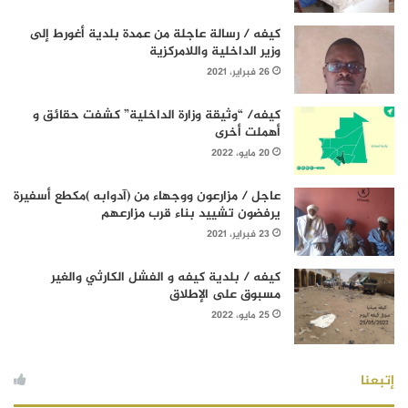
كيفه / رسالة عاجلة من عمدة بلدية أغورط إلى
وزير الداخلية واللامركزية
26 فبراير، 2021
كيفه/ “وثيقة وزارة الداخلية” كشفت حقائق و
أهملت أخرى
20 مايو، 2022
عاجل / مزارعون ووجهاء من (آدوابه )مكطع أسفيرة
يرفضون تشييد بناء قرب مزارعهم
23 فبراير، 2021
كيفه / بلدية كيفه و الفشل الكارثي والغير
مسبوق على الإطلاق
25 مايو، 2022
إتبعنا