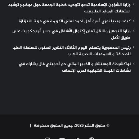
وزارة الشؤون الإسلامية تدعو لتوحيد خطبة الجمعة حول موضوع ترشيد
استهلاك الموارد الطبيعية
كيفه ميديا تعزي أسرة أهل احمد لعلي الكريمة في قرية النيزنازة
وزارة التجهيز والنقل تعلن إكتمال الأشغال في جسر أتويجكجيت على
طريق الأمل
رئيس الجمهورية يتسلم اليوم الثلاثاء التقرير السنوي للسلطة العليا
للصحافة و السمعيات البصرية الهاب
نواكشوط/ المستشار و الخبير المالي حم أحميتي فال يشارك في
نشاطات اللجنة الشبابية لحزب الإنصاف
© حقوق النشر 2026، جميع الحقوق محفوظة |