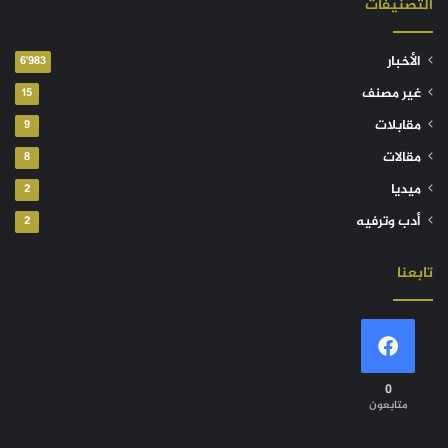
التصنيفات
الأخبار
6٬983
غير مصنف
15
مقابلات
9
مقالات
8
ميديا
2
أدب وترفيه
2
تابعنا
0
متابعون