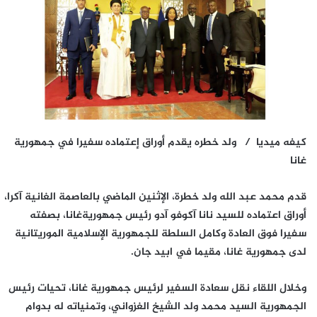
كيفه ميديا / ولد خطره يقدم أوراق إعتماده سفيرا في جمهورية
غانا
قدم محمد عبد الله ولد خطرة، الإثنين الماضي بالعاصمة الغانية آكرا،
أوراق اعتماده للسيد نانا آكوفو آدو رئيس جمهوريةغانا، بصفته
سفيرا فوق العادة وكامل السلطة للجمهورية الإسلامية الموريتانية
لدى جمهورية غانا، مقيما في ابيد جان.
وخلال اللقاء نقل سعادة السفير لرئيس جمهورية غانا، تحيات رئيس
الجمهورية السيد محمد ولد الشيخ الغزواني، وتمنياته له بدوام