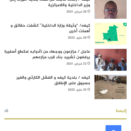
وزير الداخلية واللامركزية
26 فبراير، 2021
كيفه/ “وثيقة وزارة الداخلية” كشفت حقائق و
أهملت أخرى
20 مايو، 2022
عاجل / مزارعون ووجهاء من (آدوابه )مكطع أسفيرة
يرفضون تشييد بناء قرب مزارعهم
23 فبراير، 2021
كيفه / بلدية كيفه و الفشل الكارثي والغير
مسبوق على الإطلاق
25 مايو، 2022
إتبعنا