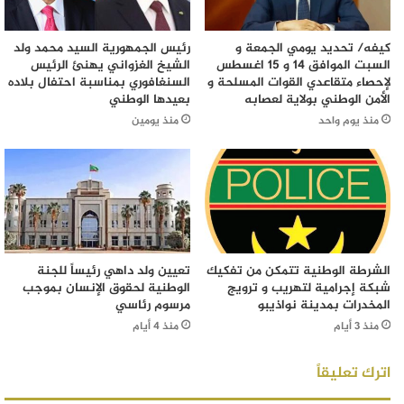
كيفه/ تحديد يومي الجمعة و
رئيس الجمهورية السيد محمد ولد
السبت الموافق 14 و 15 اغسطس
الشيخ الغزواني يهنئ الرئيس
لإحصاء متقاعدي القوات المسلحة و
السنغافوري بمناسبة احتفال بلاده
الأمن الوطني بولاية لعصابه
بعيدها الوطني
منذ يوم واحد
منذ يومين
الشرطة الوطنية تتمكن من تفكيك
تعيين ولد داهي رئيساً للجنة
شبكة إجرامية لتهريب و ترويج
الوطنية لحقوق الإنسان بموجب
المخدرات بمدينة نواذيبو
مرسوم رئاسي
منذ 3 أيام
منذ 4 أيام
اترك تعليقاً