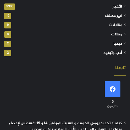
الأخبار
6٬988
غير مصنف
15
مقابلات
9
مقالات
8
ميديا
2
أدب وترفيه
2
تابعنا
0
متابعون
كيفه/ تحديد يومي الجمعة و السبت الموافق 14 و 15 اغسطس لإحصاء
متقاعدي القوات المسلحة و الأمن الوطني بولاية لعصابه