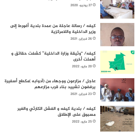
27 يونيو، 2020
كيفه / رسالة عاجلة من عمدة بلدية أغورط إلى
وزير الداخلية واللامركزية
26 فبراير، 2021
كيفه/ “وثيقة وزارة الداخلية” كشفت حقائق و
أهملت أخرى
20 مايو، 2022
عاجل / مزارعون ووجهاء من (آدوابه )مكطع أسفيرة
يرفضون تشييد بناء قرب مزارعهم
23 فبراير، 2021
كيفه / بلدية كيفه و الفشل الكارثي والغير
مسبوق على الإطلاق
25 مايو، 2022