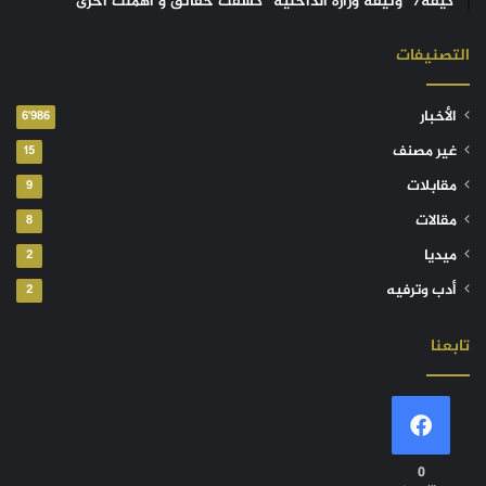
كيفه/ “وثيقة وزارة الداخلية” كشفت حقائق و أهملت أخرى
التصنيفات
الأخبار
6٬986
غير مصنف
15
مقابلات
9
مقالات
8
ميديا
2
أدب وترفيه
2
تابعنا
0