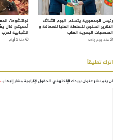
رئيس الجمهورية يتسلم اليوم الثلاثاء
نواكشوط/ المست
التقرير السنوي للسلطة العليا للصحافة و
أحميتي فال يش
السمعيات البصرية الهاب
الشبابية لحزب ا
منذ يوم واحد
منذ 3 أيام
اترك تعليقاً
لن يتم نشر عنوان بريدك الإلكتروني.
الحقول الإلزامية مشار إليها بـ
*