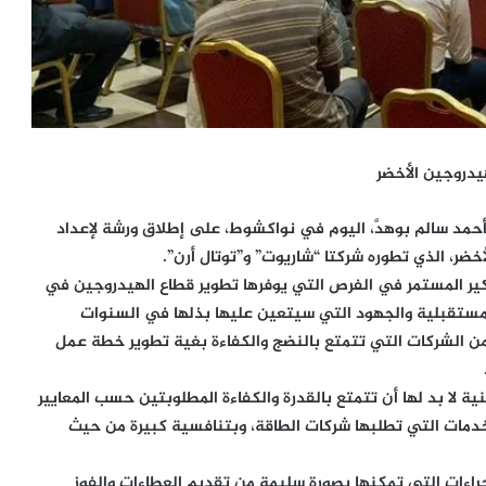
دروجين الأخضر
د أحمد سالم بوهدَّ، اليوم في نواكشوط، على إطلاق ورشة لإعداد
ضر، الذي تطوره شركتا “شاريوت” و”توتال أرن”.
ير المستمر في الفرص التي يوفرها تطوير قطاع الهيدروجين في
لمستقبلية والجهود التي سيتعين عليها بذلها في السنوات
 من الشركات التي تتمتع بالنضج والكفاءة بغية تطوير خطة عمل
ية لا بد لها أن تتمتع بالقدرة والكفاءة المطلوبتين حسب المعايير
الخدمات التي تطلبها شركات الطاقة، وبتنافسية كبيرة من حيث
إجراءات التي تمكنها بصورة سليمة من تقديم العطاءات والفوز