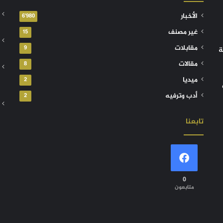
الأخبار
6٬980
غير مصنف
15
مقابلات
9
ة
مقالات
8
ميديا
2
أدب وترفيه
2
تابعنا
0
متابعون