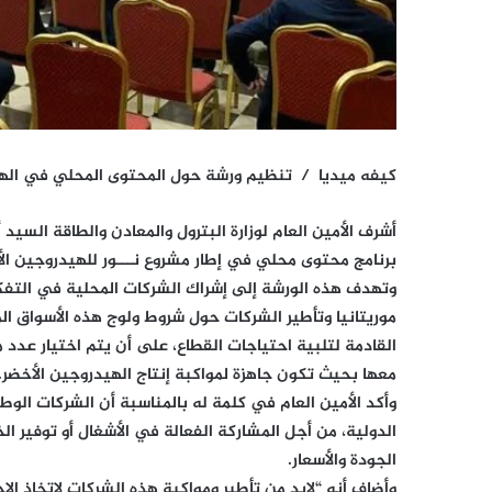
كيفه ميديا /
تنظيم ورشة حول المحتوى المحلي في الهي
أشرف الأمين العام لوزارة البترول والمعادن والطاقة السي
برنامج محتوى محلي في إطار مشروع نـــور للهيدروجين الأخ
وتهدف هذه الورشة إلى إشراك الشركات المحلية في التفك
موريتانيا وتأطير الشركات حول شروط ولوج هذه الأسواق ا
القادمة لتلبية احتياجات القطاع، على أن يتم اختيار عدد
معها بحيث تكون جاهزة لمواكبة إنتاج الهيدروجين الأخضر.
وأكد الأمين العام في كلمة له بالمناسبة أن الشركات الوطن
الدولية، من أجل المشاركة الفعالة في الأشغال أو توفير 
الجودة والأسعار.
وأضاف أنه “لابد من تأطير ومواكبة هذه الشركات لاتخاذ ال