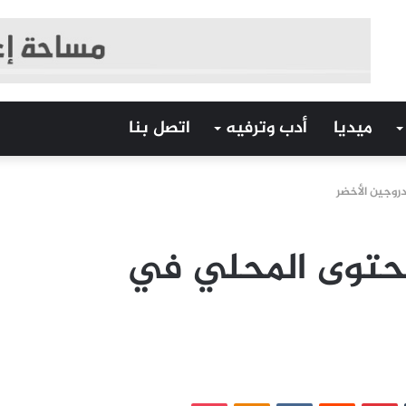
ميديا
أدب وترفيه
اتصل بنا
روجين الأخضر
حتوى المحلي في
‏Tumblr
بينتيريست
‏Reddit
‏VKontakte
Odnoklassniki
بوكيت