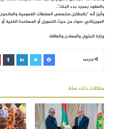
بالعقود بمجرد بدء البناء”.
وأبرز أنه “بالمقابل ستسعى السلطات العمومية والمانحون 
الموريتاني، سواء من حيث التمويل أو المساعدة الفنية أو 
وزارة البترول والمعادن والطاقة
فيسبوك
تويتر
لينكدإن
‏Tumblr
شاركها
مقالات ذات صلة