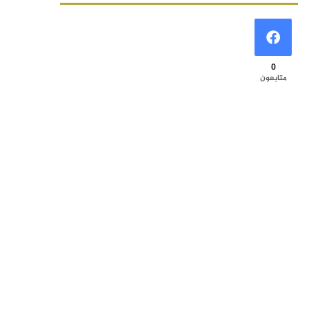
0
متابعون