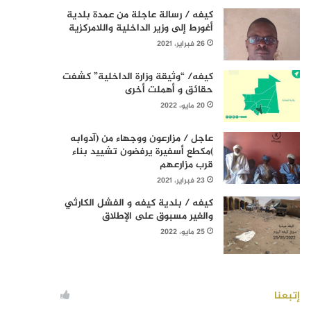
كيفه / رسالة عاجلة من عمدة بلدية
أغورط إلى وزير الداخلية واللامركزية
26 فبراير، 2021
كيفه/ “وثيقة وزارة الداخلية” كشفت
حقائق و أهملت أخرى
20 مايو، 2022
عاجل / مزارعون ووجهاء من (آدوابه
)مكطع أسفيرة يرفضون تشييد بناء
قرب مزارعهم
23 فبراير، 2021
كيفه / بلدية كيفه و الفشل الكارثي
والغير مسبوق على الإطلاق
25 مايو، 2022
إتبعنا