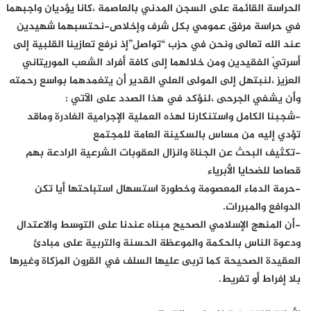
الحراسة القائمة على السجن المدني بالعاصمة ،كانا يؤديان واجبهما
في حراسة مرفق عمومي بكل شرف وإخلاص-نحتسبهما شهيدين
عند الله تعالى ونحن في حزب “تواصل”إذ نرفع تعازينا القلبية إلى
أسرتيْ الفقيدين ومن خلالهما إلى كافة أفراد الشعب الموريتاني
العزيز ،لنبتهل إلى المولى العلي القدير أن يتغمدهما بواسع رحمته
وأن يشفي الجرحى ،لنؤكد في هذا الصدد على الآتي :
-شجبنا الكامل واستنكارنا لهذه العملية الإجرامية الغادرة وماقد
تؤدي إليه من مساس بالسكينة العامة للمجتمع
-تكثيف البحث عن الجناة وانزال العقوبات الشرعية الرادعة بهم
قصاصا للضحايا الأبرياء
-حرمة الدماء المعصومة وخطورة استسهال استباحتها أيا تكن
الدوافع والمبررات.
-أن المنهج الإسلامي الصحيح مبناه عندنا على التوسط والاعتدال
ودعوة الناس بالحكمة والموعظة الحسنة والتربية على مبادئ
العقيدة الصحيحة كما تربى عليها السلف في القرون المزكاة وغيرها
بلا إفراط أو تفريط.