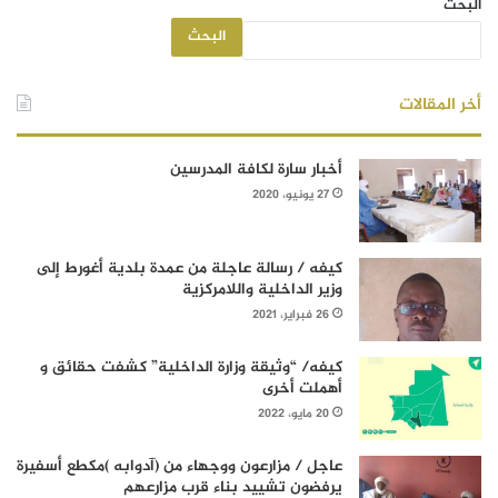
البحث
البحث
أخر المقالات
أخبار سارة لكافة المدرسين
27 يونيو، 2020
كيفه / رسالة عاجلة من عمدة بلدية أغورط إلى
وزير الداخلية واللامركزية
26 فبراير، 2021
كيفه/ “وثيقة وزارة الداخلية” كشفت حقائق و
أهملت أخرى
20 مايو، 2022
عاجل / مزارعون ووجهاء من (آدوابه )مكطع أسفيرة
يرفضون تشييد بناء قرب مزارعهم