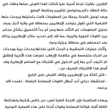
الفارين، باشرت لجنة أمنية عليا شكلت لهذا الغرض عملها وظلت في
حالة انعقاد دائم ومتواصل لتقييم ومتابعة الوضع.
​وبعد توصل اللجنة بجملة من المعلومات قامت بتحليلها ورجحت منها
الفرضية التي تقول بتواجد الإرهابيين بمنطقة في ولاية آدرار. وبعد
تحليل المعلومات، تم التأكد منها ومن ثم بدأ التنسيق بشكل محكم
بين القوات الجوية والبرية، مما قاد إلى تحديد مكان الإرهابيين وذلك
بعد تحصنهم في منطقة جبلية وعرة.
​ وأثناء عمليات التمشيط و البحث التى نفذتها وحدات برية ووحدات
من الدرك متخصصة في مكافحة الإرهاب، تعرضت هذه الأخيرة لإطلاق
نار كثيف، أدى بها إلى الدخول في اشتباك مع العناصر الإرهابية وقد
أسفر هذا الاشتباك العنيف عن :
– قتل ثلاثة من الإرهابيين وإلقاء القبض على الرابع.
– استشهاد دركي أحد أبطال القوات المسلحة الباسلة ، تغمده الله
برحمه.
​وبهذه المناسبة فإن اللجنة العليا تعرب عن خالص شكرها وتهنئتها
لكافة أفراد قواتنا المسلحة وقوات أمننا على هذه العملية النوعية