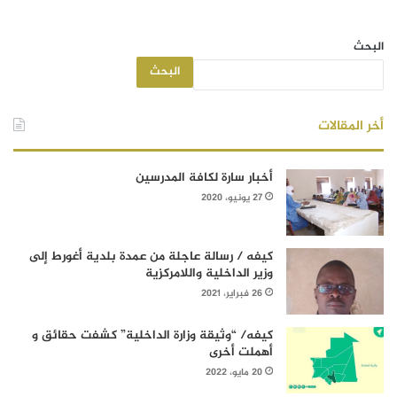
البحث
البحث
أخر المقالات
أخبار سارة لكافة المدرسين
27 يونيو، 2020
كيفه / رسالة عاجلة من عمدة بلدية أغورط إلى
وزير الداخلية واللامركزية
26 فبراير، 2021
كيفه/ “وثيقة وزارة الداخلية” كشفت حقائق و
أهملت أخرى
20 مايو، 2022