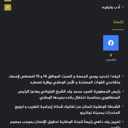
أدب وترفيه
2
تابعنا
0
متابعون
كيفه/ تحديد يومي الجمعة و السبت الموافق 14 و 15 اغسطس لإحصاء
متقاعدي القوات المسلحة و الأمن الوطني بولاية لعصابه
رئيس الجمهورية السيد محمد ولد الشيخ الغزواني يهنئ الرئيس
السنغافوري بمناسبة احتفال بلاده بعيدها الوطني
الشرطة الوطنية تتمكن من تفكيك شبكة إجرامية لتهريب و ترويج
المخدرات بمدينة نواذيبو
تعيين ولد داهي رئيساً للجنة الوطنية لحقوق الإنسان بموجب مرسوم
رئاسي