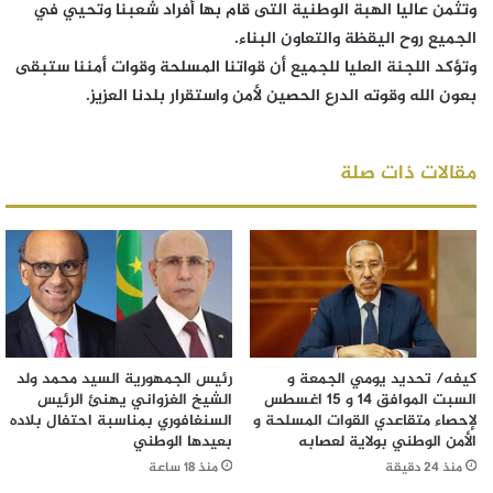
وتثمن عاليا الهبة الوطنية التى قام بها أفراد شعبنا وتحيي في
الجميع روح اليقظة والتعاون البناء.
​وتؤكد اللجنة العليا للجميع أن قواتنا المسلحة وقوات أمننا ستبقى
بعون الله وقوته الدرع الحصين لأمن واستقرار بلدنا العزيز.
مقالات ذات صلة
كيفه/ تحديد يومي الجمعة و
رئيس الجمهورية السيد محمد ولد
السبت الموافق 14 و 15 اغسطس
الشيخ الغزواني يهنئ الرئيس
لإحصاء متقاعدي القوات المسلحة و
السنغافوري بمناسبة احتفال بلاده
الأمن الوطني بولاية لعصابه
بعيدها الوطني
منذ 24 دقيقة
منذ 18 ساعة