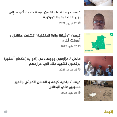
كيفه / رسالة عاجلة من عمدة بلدية أغورط إلى
وزير الداخلية واللامركزية
26 فبراير، 2021
كيفه/ “وثيقة وزارة الداخلية” كشفت حقائق و
أهملت أخرى
20 مايو، 2022
عاجل / مزارعون ووجهاء من (آدوابه )مكطع أسفيرة
يرفضون تشييد بناء قرب مزارعهم
23 فبراير، 2021
كيفه / بلدية كيفه و الفشل الكارثي والغير
مسبوق على الإطلاق
25 مايو، 2022
إتبعنا