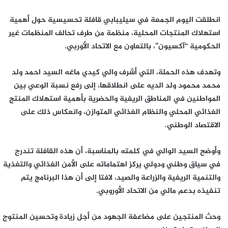
انطلقت اليوم الجمعة في سيليبابي قافلة تحسيسية حول أهمية
استهلاك المنتجات المحلية، منظمة من طرف تحالف المنظمات غير
الحكومية “آكسيون”، بالتعاون مع الاتحاد الأوربي.
وتهدف هذه الحملة، التي أشرف والي كيدي ماغه السيد احمد ولد
محمد محمود ولد الديه على انطلاقها، إلى رفع نسبة الوعي بين
المواطنين في المناطق الريفية والحضرية بأهمية استهلاك المنتج
الغذائي المحلي والنظام الغذائي المتوازن، وانعكاس ذلك على
الاقتصاد الوطني.
وأوضح السيد الوالي في كلمته بالمناسبة، أن هذه القافلة تندرج
في سياق وطني ودولي يركز اهتماماته على الأمن الغذائي والتغذية
والتنمية الريفية والزراعة والصيد، لافتا إلى أن هذا البرنامج يتم
تنفيذه بدعم مالي من الاتحاد الأوروبي.
وحث المنتجين على مضاعفة الجهود من أجل زيادة وتحسين المنتوج