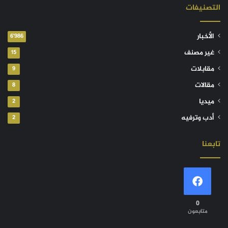
التصنيفات
الأخبار
6٬986
غير مصنف
15
مقابلات
9
مقالات
8
ميديا
2
أدب وترفيه
2
تابعنا
0
متابعون