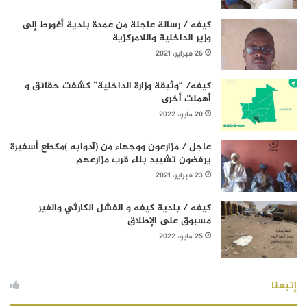
كيفه / رسالة عاجلة من عمدة بلدية أغورط إلى
وزير الداخلية واللامركزية
26 فبراير، 2021
كيفه/ “وثيقة وزارة الداخلية” كشفت حقائق و
أهملت أخرى
20 مايو، 2022
عاجل / مزارعون ووجهاء من (آدوابه )مكطع أسفيرة
يرفضون تشييد بناء قرب مزارعهم
23 فبراير، 2021
كيفه / بلدية كيفه و الفشل الكارثي والغير
مسبوق على الإطلاق
25 مايو، 2022
إتبعنا