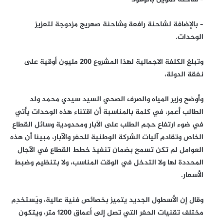
– بالإضافة لشاحنة رافعة وشاحنة صهريج مزدوجة لتعزيز
الوحدات.
وتبلغ الكلفة الاجمالية لهذا المشروع 200 مليون أوقية على
نفقة الدولة،
وأوضح وزير المياه والصرف الصحي السيد سيدي محمد ولد
الطالب أعمر، في كلمة بالمناسبة أن اقتناء هذه الوحدات يأتي
في ضوء ارتفاع حجم الطلب على الآبار ومحدودية وسائل القطاع
الخاص وتقادم آليات الشركة الوطنية للحفر والآبار، مبينا أن هذه
العوامل لم تكن تسمح بضمان تنفيذ خطط القطاع في الآجال
المحددة لها ولا التدخل في الوقت المناسب، ولا بتنظيم وضبط
الأسعار.
وقال إن الأسطول الجديد يتميز بخصائص فنية عالية، ويَستخدِم
مختلف تقنيات الحفر التي تصل إلى أعماق 1200 متر، ويتكون