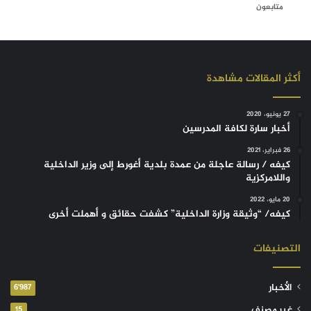
متابعون
أكثر المقالات مشاهدة
27 يونيو، 2020
أخبار سارة لكافة المدرسين
26 فبراير، 2021
كيفه / رسالة عاجلة من عمدة بلدية أغورط إلى وزير الداخلية
واللامركزية
20 مايو، 2022
كيفه/ “وثيقة وزارة الداخلية” كشفت حقائق و أهملت أخرى
التصنيفات
الأخبار
6٬987
غير مصنف
15