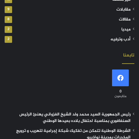
مقابلات
9
مقالات
8
ميديا
2
أدب وترفيه
2
تابعنا
0
متابعون
رئيس الجمهورية السيد محمد ولد الشيخ الغزواني يهنئ الرئيس
السنغافوري بمناسبة احتفال بلاده بعيدها الوطني
الشرطة الوطنية تتمكن من تفكيك شبكة إجرامية لتهريب و ترويج
المخدرات بمدينة نواذيبو