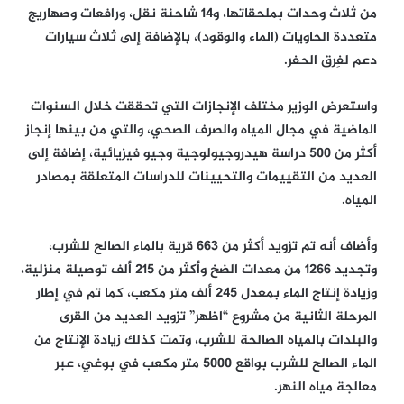
من ثلاث وحدات بملحقاتها، و14 شاحنة نقل، ورافعات وصهاريج
متعددة الحاويات (الماء والوقود)، بالإضافة إلى ثلاث سيارات
دعم لفِرق الحفر.
واستعرض الوزير مختلف الإنجازات التي تحققت خلال السنوات
الماضية في مجال المياه والصرف الصحي، والتي من بينها إنجاز
أكثر من 500 دراسة هيدروجيولوجية وجيو فيزيائية، إضافة إلى
العديد من التقييمات والتحيينات للدراسات المتعلقة بمصادر
المياه.
وأضاف أنه تم تزويد أكثر من 663 قرية بالماء الصالح للشرب،
وتجديد 1266 من معدات الضخ وأكثر من 215 ألف توصيلة منزلية،
وزيادة إنتاج الماء بمعدل 245 ألف متر مكعب، كما تم في إطار
المرحلة الثانية من مشروع “اظهر” تزويد العديد من القرى
والبلدات بالمياه الصالحة للشرب، وتمت كذلك زيادة الإنتاج من
الماء الصالح للشرب بواقع 5000 متر مكعب في بوغي، عبر
معالجة مياه النهر.