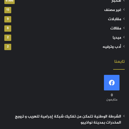
الأخبار
6٬986
غير مصنف
15
مقابلات
9
مقالات
8
ميديا
2
أدب وترفيه
2
تابعنا
0
متابعون
الشرطة الوطنية تتمكن من تفكيك شبكة إجرامية لتهريب و ترويج
المخدرات بمدينة نواذيبو