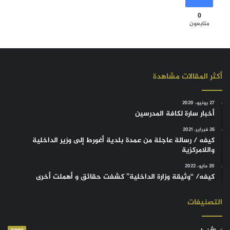
0
متابعون
أكثر المقالات مشاهدة
27 يونيو، 2020
أخبار سارة لكافة المدرسين
26 فبراير، 2021
كيفه / رسالة عاجلة من عمدة بلدية أغورط إلى وزير الداخلية
واللامركزية
20 مايو، 2022
كيفه/ “وثيقة وزارة الداخلية” كشفت حقائق و أهملت أخرى
التصنيفات