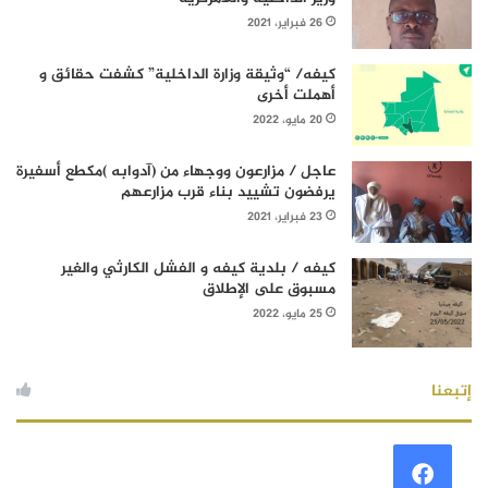
26 فبراير، 2021
كيفه/ “وثيقة وزارة الداخلية” كشفت حقائق و
أهملت أخرى
20 مايو، 2022
عاجل / مزارعون ووجهاء من (آدوابه )مكطع أسفيرة
يرفضون تشييد بناء قرب مزارعهم
23 فبراير، 2021
كيفه / بلدية كيفه و الفشل الكارثي والغير
مسبوق على الإطلاق
25 مايو، 2022
إتبعنا