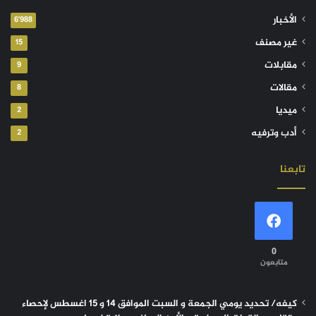
الأخبار
6٬988
غير مصنف
15
مقابلات
9
مقالات
8
ميديا
2
أدب وترفيه
2
تابعنا
0
متابعون
كيفه/ تحديد يومي الجمعة و السبت الموافق 14 و 15 اغسطس لإحصاء