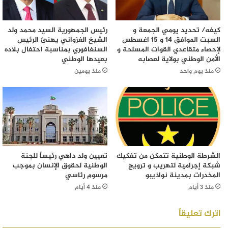
كيفه/ تحديد يومي الجمعة و
رئيس الجمهورية السيد محمد ولد
السبت الموافق 14 و 15 اغسطس
الشيخ الغزواني يهنئ الرئيس
لإحصاء متقاعدي القوات المسلحة و
السنغافوري بمناسبة احتفال بلاده
الأمن الوطني بولاية لعصابه
بعيدها الوطني
منذ يوم واحد
منذ يومين
الشرطة الوطنية تتمكن من تفكيك
تعيين ولد داهي رئيساً للجنة
شبكة إجرامية لتهريب و ترويج
الوطنية لحقوق الإنسان بموجب
المخدرات بمدينة نواذيبو
مرسوم رئاسي
منذ 3 أيام
منذ 4 أيام
اترك تعليقاً