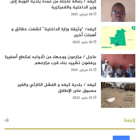
كيفه / رسالة عاجلة من عمدة بلدية أغورط إلى
وزير الداخلية واللامركزية
26 فبراير، 2021
كيفه/ “وثيقة وزارة الداخلية” كشفت حقائق و
أهملت أخرى
20 مايو، 2022
عاجل / مزارعون ووجهاء من (آدوابه )مكطع أسفيرة
يرفضون تشييد بناء قرب مزارعهم
23 فبراير، 2021
كيفه / بلدية كيفه و الفشل الكارثي والغير
مسبوق على الإطلاق
25 مايو، 2022
إتبعنا