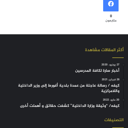
0
متابعون
أكثر المقالات مشاهدة
27 يونيو، 2020
أخبار سارة لكافة المدرسين
26 فبراير، 2021
كيفه / رسالة عاجلة من عمدة بلدية أغورط إلى وزير الداخلية
واللامركزية
20 مايو، 2022
كيفه/ “وثيقة وزارة الداخلية” كشفت حقائق و أهملت أخرى
التصنيفات