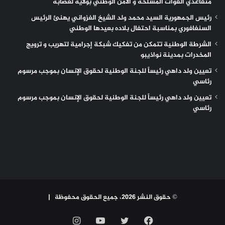
متقاعدي القوات المسلحة و الأمن الوطني بولاية لعصابه
رئيس الجمهورية السيد محمد ولد الشيخ الغزواني يهنئ الرئيس
السنغافوري بمناسبة احتفال بلاده بعيدها الوطني
الشرطة الوطنية تتمكن من تفكيك شبكة إجرامية لتهريب و ترويج
المخدرات بمدينة نواذيبو
تعيين ولد داهي رئيساً للجنة الوطنية لحقوق الإنسان بموجب مرسوم
رئاسي
تعيين ولد داهي رئيساً للجنة الوطنية لحقوق الإنسان بموجب مرسوم
رئاسي
© حقوق النشر 2026، جميع الحقوق محفوظة |
فيسبوك
تويتر
يوتيوب
انستقرام