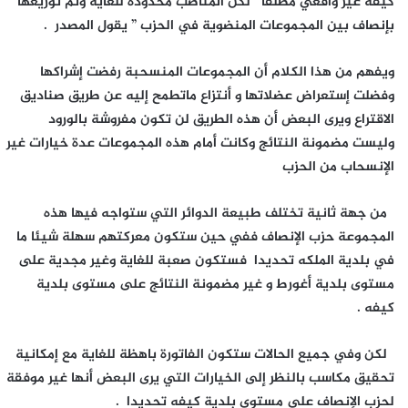
كيفه غير واقعي مطلقا لكن المناصب محدودة للغاية وتم توزيعها
بإنصاف بين المجموعات المنضوية في الحزب ” يقول المصدر .
ويفهم من هذا الكلام أن المجموعات المنسحبة رفضت إشراكها
وفضلت إستعراض عضلاتها و أنتزاع ماتطمح إليه عن طريق صناديق
الاقتراع ويرى البعض أن هذه الطريق لن تكون مفروشة بالورود
وليست مضمونة النتائج وكانت أمام هذه المجموعات عدة خيارات غير
الإنسحاب من الحزب
من جهة ثانية تختلف طبيعة الدوائر التي ستواجه فيها هذه
المجموعة حزب الإنصاف ففي حين ستكون معركتهم سهلة شيئا ما
في بلدية الملكه تحديدا فستكون صعبة للغاية وغير مجدية على
مستوى بلدية أغورط و غير مضمونة النتائج على مستوى بلدية
كيفه .
لكن وفي جميع الحالات ستكون الفاتورة باهظة للغاية مع إمكانية
تحقيق مكاسب بالنظر إلى الخيارات التي يرى البعض أنها غير موفقة
لحزب الإنصاف على مستوى بلدية كيفه تحديدا .