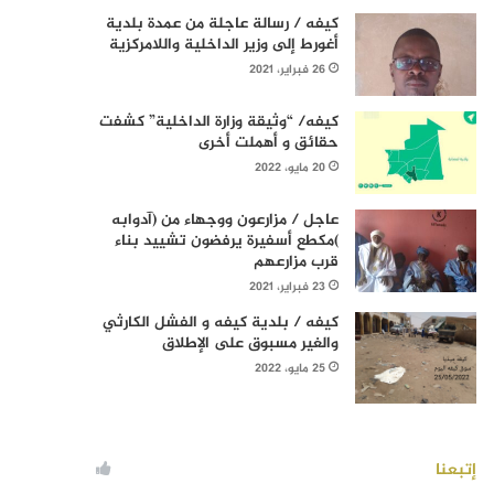
كيفه / رسالة عاجلة من عمدة بلدية
أغورط إلى وزير الداخلية واللامركزية
26 فبراير، 2021
كيفه/ “وثيقة وزارة الداخلية” كشفت
حقائق و أهملت أخرى
20 مايو، 2022
عاجل / مزارعون ووجهاء من (آدوابه
)مكطع أسفيرة يرفضون تشييد بناء
قرب مزارعهم
23 فبراير، 2021
كيفه / بلدية كيفه و الفشل الكارثي
والغير مسبوق على الإطلاق
25 مايو، 2022
إتبعنا