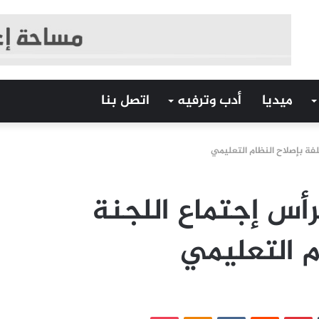
ميديا
أدب وترفيه
اتصل بنا
كلفة بإصلاح النظام التعليمي
ترأس إجتماع اللجنة
م التعليمي
‏Tumblr
بينتيريست
‏Reddit
‏VKontakte
Odnoklassniki
بوكيت