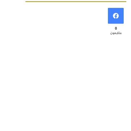
0
متابعون