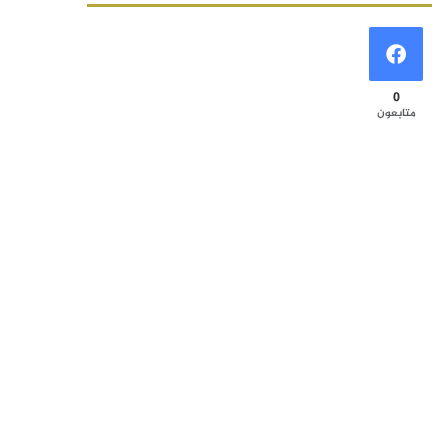
0
متابعون