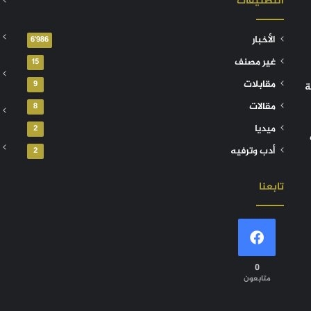
التصنيفات
الأخبار
6٬986
غير مصنف
15
مقابلات
9
ة
مقالات
8
ميديا
2
أدب وترفيه
2
تابعنا
0
متابعون