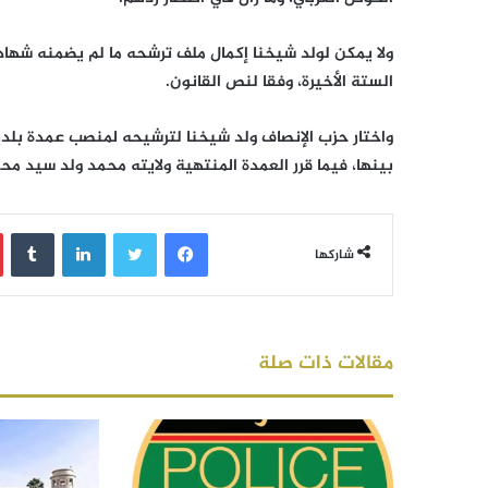
ولا يمكن لولد شيخنا إكمال ملف ترشحه ما لم يضمنه شهادة
الستة الأخيرة، وفقا لنص القانون.
واختار حزب الإنصاف ولد شيخنا لترشيحه لمنصب عمدة بلد
بينها، فيما قرر العمدة المنتهية ولايته محمد ولد سيد مح
فيسبوك
تويتر
لينكدإن
‏Tumblr
شاركها
مقالات ذات صلة