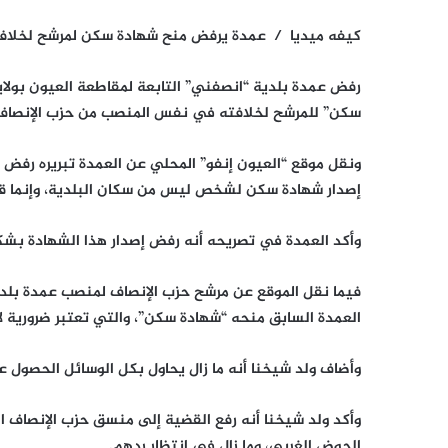
كيفه ميديا / عمدة يرفض منح شهادة سكن لمرشح لخلافت
رفض عمدة بلدية “انصفني” التابعة لمقاطعة العيون بولا
سكن” للمرشح لخلافته في نفس المنصب من حزب الإنصاف ا
ونقل موقع “العيون إنفو” المحلي عن العمدة تبريره رفض 
إصدار شهادة سكن لشخص ليس من سكان البلدية، وإنما قدم
وأكد العمدة في تصريحه أنه رفض إصدار هذا الشهادة بش
فيما نقل الموقع عن مرشح حزب الإنصاف لمنصب عمدة بلدي
العمدة السابق منحه “شهادة سكن”، والتي تعتبر ضرورية ل
وأضاف ولد شيخنا أنه ما زال يحاول بكل الوسائل الحصول 
وأكد ولد شيخنا أنه رفع القضية إلى منسق حزب الإنصاف ا
الحوض الغربي، وما زال في انتظار ردهم.