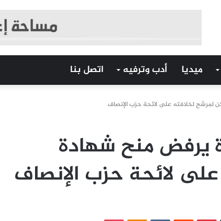
ميديا
أدب وترفيه
اتصل بنا
لمرشح لخلافته على لائحة حزب الإنصاف
 يرفض منح شهادة
لى لائحة حزب الإنصاف
‏Tumblr
بينتيريست
‏Reddit
‏VKontakte
Odnoklassniki
بوكيت