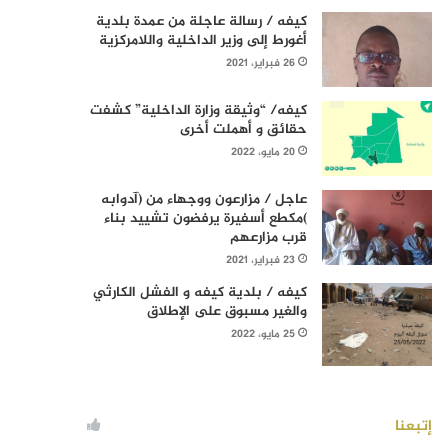
كيفه / رسالة عاجلة من عمدة بلدية
أغورط إلى وزير الداخلية واللامركزية
26 فبراير، 2021
كيفه/ “وثيقة وزارة الداخلية” كشفت
حقائق و أهملت أخرى
20 مايو، 2022
عاجل / مزارعون ووجهاء من (آدوابه
)مكطع أسفيرة يرفضون تشييد بناء
قرب مزارعهم
23 فبراير، 2021
كيفه / بلدية كيفه و الفشل الكارثي
والغير مسبوق على الإطلاق
25 مايو، 2022
إتبعنا