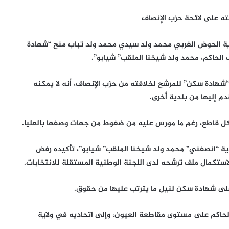
ه على لائحة حزب الإنصاف
ية الحوض الغربي محمد ولد سيدي محمد ولد تباب منح “شهادة
لحاكم، محمد ولد شيخنا الملقب” شيابو”.
“شهادة سكن” للمرشح لخلافته من حزب الإنصاف، أنه لا يمكنه
 إليها من بلدية أخرى.
كل قاطع، رغم ما مورس عليه من ضغوط من جهات وصفها بالعليا.
ة “انصفني” محمد ولد شيخنا الملقب” شيابو”، تأكيده رفض
استكمال ملف ترشحه لدى اللجنة الوطنية المستقلة للانتخابات.
على شهادة سكن لنيل ما يترتب عليها من حقوق.
لحاكم على مستوى مقاطعة العيون، وإلى اتحاديه في ولاية