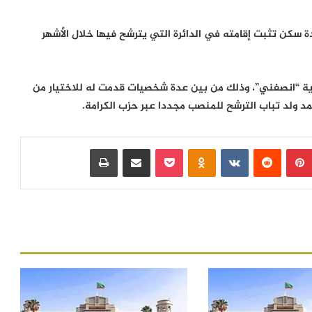
 سكن تثبت إقامته في الدائرة التي يترشح فيها خلال الأشهر
ية “انصفني”، وذلك من بين عدة شخصيات قدمت له للاختيار من
مد ولد تباب الترشح للمنصب مجددا عبر حزب الكرامة.
بينتيريست
‏Reddit
‏VKontakte
Odnoklassniki
بوكيت
مشاركة عبر البريد
طباعة