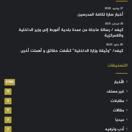
27 يونيو، 2020
أخبار سارة لكافة المدرسين
26 فبراير، 2021
كيفه / رسالة عاجلة من عمدة بلدية أغورط إلى وزير الداخلية
واللامركزية
20 مايو، 2022
كيفه/ “وثيقة وزارة الداخلية” كشفت حقائق و أهملت أخرى
التصنيفات
الأخبار
6٬986
غير مصنف
15
مقابلات
9
مقالات
8
ميديا
2
أدب وترفيه
2