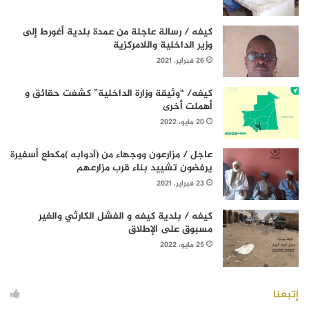
كيفه / رسالة عاجلة من عمدة بلدية أغورط إلى
وزير الداخلية واللامركزية
26 فبراير، 2021
كيفه/ “وثيقة وزارة الداخلية” كشفت حقائق و
أهملت أخرى
20 مايو، 2022
عاجل / مزارعون ووجهاء من (آدوابه )مكطع أسفيرة
يرفضون تشييد بناء قرب مزارعهم
23 فبراير، 2021
كيفه / بلدية كيفه و الفشل الكارثي والغير
مسبوق على الإطلاق
25 مايو، 2022
إتبعنا