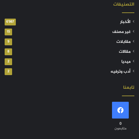
التصنيفات
الأخبار
6٬987
غير مصنف
15
مقابلات
9
مقالات
8
ميديا
2
أدب وترفيه
2
تابعنا
0
متابعون