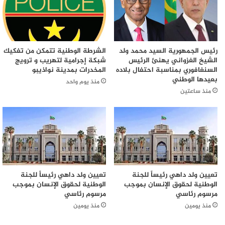
رئيس الجمهورية السيد محمد ولد
الشرطة الوطنية تتمكن من تفكيك
الشيخ الغزواني يهنئ الرئيس
شبكة إجرامية لتهريب و ترويج
السنغافوري بمناسبة احتفال بلاده
المخدرات بمدينة نواذيبو
بعيدها الوطني
منذ يوم واحد
منذ ساعتين
تعيين ولد داهي رئيساً للجنة
تعيين ولد داهي رئيساً للجنة
الوطنية لحقوق الإنسان بموجب
الوطنية لحقوق الإنسان بموجب
مرسوم رئاسي
مرسوم رئاسي
منذ يومين
منذ يومين