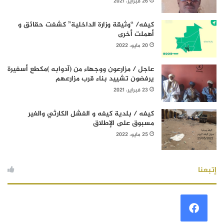
26 فبراير، 2021
كيفه/ “وثيقة وزارة الداخلية” كشفت حقائق و
أهملت أخرى
20 مايو، 2022
عاجل / مزارعون ووجهاء من (آدوابه )مكطع أسفيرة
يرفضون تشييد بناء قرب مزارعهم
23 فبراير، 2021
كيفه / بلدية كيفه و الفشل الكارثي والغير
مسبوق على الإطلاق
25 مايو، 2022
إتبعنا