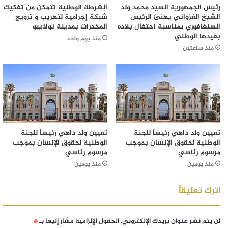
رئيس الجمهورية السيد محمد ولد
الشرطة الوطنية تتمكن من تفكيك
الشيخ الغزواني يهنئ الرئيس
شبكة إجرامية لتهريب و ترويج
السنغافوري بمناسبة احتفال بلاده
المخدرات بمدينة نواذيبو
بعيدها الوطني
منذ يوم واحد
منذ ساعتين
تعيين ولد داهي رئيساً للجنة
تعيين ولد داهي رئيساً للجنة
الوطنية لحقوق الإنسان بموجب
الوطنية لحقوق الإنسان بموجب
مرسوم رئاسي
مرسوم رئاسي
منذ يومين
منذ يومين
اترك تعليقاً
لن يتم نشر عنوان بريدك الإلكتروني.
الحقول الإلزامية مشار إليها بـ
*