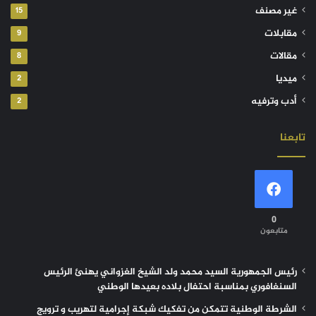
غير مصنف
15
مقابلات
9
مقالات
8
ميديا
2
أدب وترفيه
2
تابعنا
0
متابعون
رئيس الجمهورية السيد محمد ولد الشيخ الغزواني يهنئ الرئيس
السنغافوري بمناسبة احتفال بلاده بعيدها الوطني
الشرطة الوطنية تتمكن من تفكيك شبكة إجرامية لتهريب و ترويج