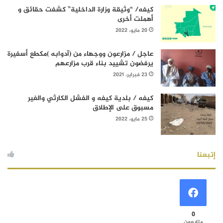
كيفه/ “وثيقة وزارة الداخلية” كشفت حقائق و
أهملت أخرى
20 مايو، 2022
عاجل / مزارعون ووجهاء من (آدوابه )مكطع أسفيرة
يرفضون تشييد بناء قرب مزارعهم
23 فبراير، 2021
كيفه / بلدية كيفه و الفشل الكارثي والغير
مسبوق على الإطلاق
25 مايو، 2022
إتبعنا
0
متابعون