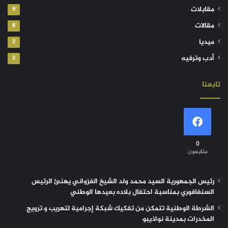
مقابلات
9
مقالات
8
ميديا
2
أدب وترفيه
2
تابعنا
0
متابعون
رئيس الجمهورية السيد محمد ولد الشيخ الغزواني يهنئ الرئيس
السنغافوري بمناسبة احتفال بلاده بعيدها الوطني
الشرطة الوطنية تتمكن من تفكيك شبكة إجرامية لتهريب و ترويج
المخدرات بمدينة نواذيبو