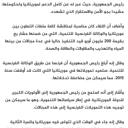
رئيس الجمهورية، حيث عبر له عن كامل الدعم لموريتانيا ولحكومتها،
مشيدا بجو الأمن والاستقرار الذي تشهده.
وأضاف أن اللقاء كان مناسبة لمناقشة كافة ملفات التعاون بين
موريتانيا والوكالة الفرنسية للتنمية، التي من ضمنها مشار يع
بقيمة 200 مليون أورو قيد التنفيذ حاليا في عدة مجالات من بينها
المياه والتهذيب والمقاولات والطاقة والصحة.
وقال إنه أبلغ رئيس الجمهورية أن فرنسا عن طريق الوكالة الفرنسية
للتنمية، ستعيد تمويلاتها في موريتانيا التي كانت قد أوقفت سنة
2015، مما سيمكن من مضاعفة تدخلاتها.
وأشار إلى أنه استمع من رئيس الجمهورية إلى الأولويات الكبرى
للدولة الموريتانية في إطار سياساتها التنموية، وهو ما سيمكن من
توجيه هذه التمويلات الفرنسية إلى هذه المجالات.
وقال إنه جاء في الوقت الذي تتولى فيه موريتانيا وللمرة الثانية