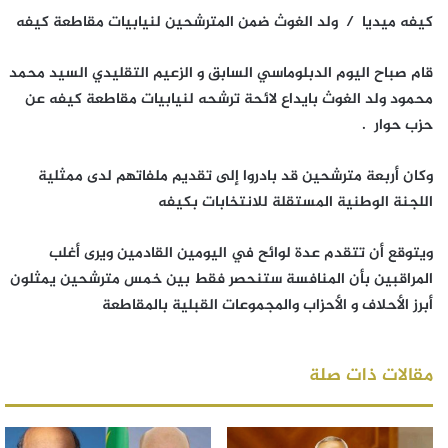
كيفه ميديا / ولد الغوث ضمن المترشحين لنيابيات مقاطعة كيفه
قام صباح اليوم الدبلوماسي السابق و الزعيم التقليدي السيد محمد
محمود ولد الغوث بايداع لائحة ترشحه لنيابيات مقاطعة كيفه عن
حزب حوار .
وكان أربعة مترشحين قد بادروا إلى تقديم ملفاتهم لدى ممثلية
اللجنة الوطنية المستقلة للانتخابات بكيفه
ويتوقع أن تتقدم عدة لوائح في اليومين القادمين ويرى أغلب
المراقبين بأن المنافسة ستنحصر فقط بين خمس مترشحين يمثلون
أبرز الأحلاف و الأحزاب والمجموعات القبلية بالمقاطعة
مقالات ذات صلة