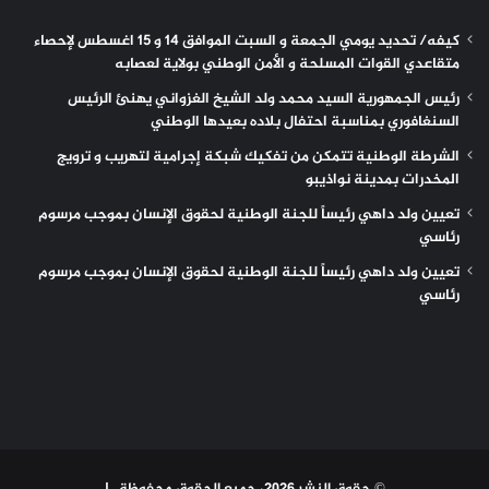
كيفه/ تحديد يومي الجمعة و السبت الموافق 14 و 15 اغسطس لإحصاء
متقاعدي القوات المسلحة و الأمن الوطني بولاية لعصابه
رئيس الجمهورية السيد محمد ولد الشيخ الغزواني يهنئ الرئيس
السنغافوري بمناسبة احتفال بلاده بعيدها الوطني
الشرطة الوطنية تتمكن من تفكيك شبكة إجرامية لتهريب و ترويج
المخدرات بمدينة نواذيبو
تعيين ولد داهي رئيساً للجنة الوطنية لحقوق الإنسان بموجب مرسوم
رئاسي
تعيين ولد داهي رئيساً للجنة الوطنية لحقوق الإنسان بموجب مرسوم
رئاسي
© حقوق النشر 2026، جميع الحقوق محفوظة |