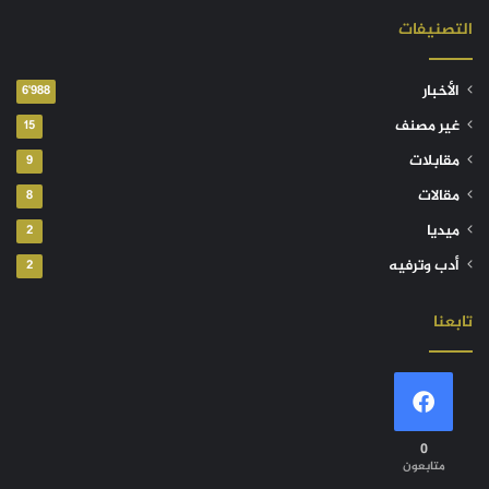
التصنيفات
الأخبار
6٬988
غير مصنف
15
مقابلات
9
مقالات
8
ميديا
2
أدب وترفيه
2
تابعنا
0
متابعون