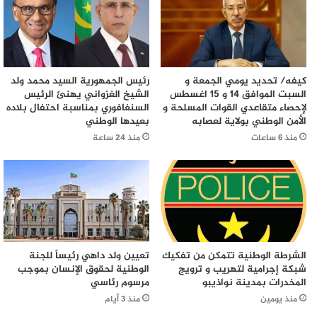
كيفه/ تحديد يومي الجمعة و
رئيس الجمهورية السيد محمد ولد
السبت الموافق 14 و 15 اغسطس
الشيخ الغزواني يهنئ الرئيس
لإحصاء متقاعدي القوات المسلحة و
السنغافوري بمناسبة احتفال بلاده
الأمن الوطني بولاية لعصابه
بعيدها الوطني
منذ 6 ساعات
منذ 24 ساعة
الشرطة الوطنية تتمكن من تفكيك
تعيين ولد داهي رئيساً للجنة
شبكة إجرامية لتهريب و ترويج
الوطنية لحقوق الإنسان بموجب
المخدرات بمدينة نواذيبو
مرسوم رئاسي
منذ يومين
منذ 3 أيام