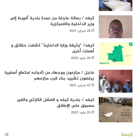
كيفه / رسالة عاجلة من عمدة بلدية أغورط إلى
وزير الداخلية واللامركزية
26 فبراير، 2021
كيفه/ “وثيقة وزارة الداخلية” كشفت حقائق و
أهملت أخرى
20 مايو، 2022
عاجل / مزارعون ووجهاء من (آدوابه )مكطع أسفيرة
يرفضون تشييد بناء قرب مزارعهم
23 فبراير، 2021
كيفه / بلدية كيفه و الفشل الكارثي والغير
مسبوق على الإطلاق
25 مايو، 2022
إتبعنا