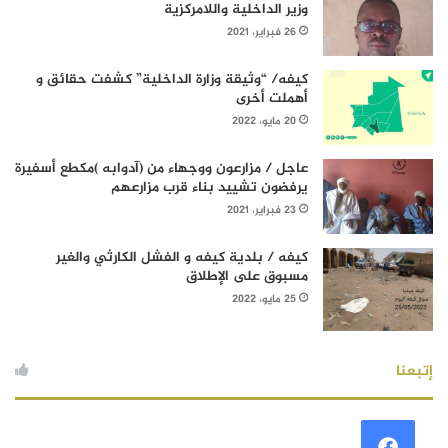
وزير الداخلية واللامركزية
26 فبراير، 2021
كيفه/ “وثيقة وزارة الداخلية” كشفت حقائق و
أهملت أخرى
20 مايو، 2022
عاجل / مزارعون ووجهاء من (آدوابه )مكطع أسفيرة
يرفضون تشييد بناء قرب مزارعهم
23 فبراير، 2021
كيفه / بلدية كيفه و الفشل الكارثي والغير
مسبوق على الإطلاق
25 مايو، 2022
إتبعنا