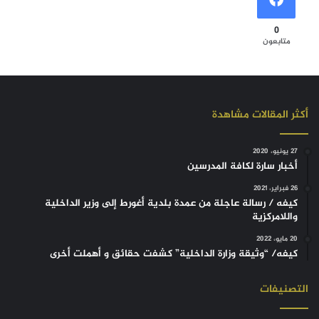
0
متابعون
أكثر المقالات مشاهدة
27 يونيو، 2020
أخبار سارة لكافة المدرسين
26 فبراير، 2021
كيفه / رسالة عاجلة من عمدة بلدية أغورط إلى وزير الداخلية
واللامركزية
20 مايو، 2022
كيفه/ “وثيقة وزارة الداخلية” كشفت حقائق و أهملت أخرى
التصنيفات