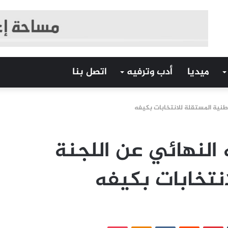
ميديا
أدب وترفيه
اتصل بنا
وطنية المستقلة للانتخابات بكيفه
النهائي عن اللجنة
انتخابات بكيفه
‏Tumblr
بينتيريست
‏Reddit
‏VKontakte
Odnoklassniki
بوكيت