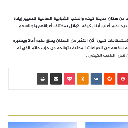
من سكان مدينة كيفه والنخب الشبابية الساعية للتغيير زيادة
 يضم أغلب أبناء كيفه الأوائل بمختلف أعراقهم واجناسهم .
ستحقاقات كبيرة لأن الكثير من السكان يعلق عليه أمالا ويعتبره
ه بنفسه عن الصراعات المحلية بترشحه من حزب حاتم الذي له
ن قبل الناخب الكيفي .
بينتيريست
‏Reddit
‏VKontakte
Odnoklassniki
بوكيت
مشاركة عبر البريد
طباعة