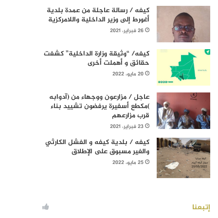
كيفه / رسالة عاجلة من عمدة بلدية
أغورط إلى وزير الداخلية واللامركزية
26 فبراير، 2021
كيفه/ “وثيقة وزارة الداخلية” كشفت
حقائق و أهملت أخرى
20 مايو، 2022
عاجل / مزارعون ووجهاء من (آدوابه
)مكطع أسفيرة يرفضون تشييد بناء
قرب مزارعهم
23 فبراير، 2021
كيفه / بلدية كيفه و الفشل الكارثي
والغير مسبوق على الإطلاق
25 مايو، 2022
إتبعنا