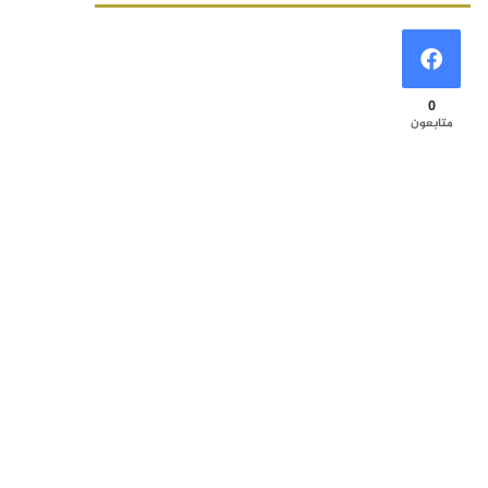
0
متابعون