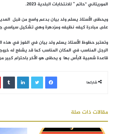
الموريتاني “حاتم ” للانتخابات البلدية 2023.
ويحظى الأستاذ يسلم ولد بيان بدعم واسع من قبل العديد 
على مبادرة كيفه نظيفه ومزدهرة وهي تشكيل سياسي جديد
وتعتبر حظوظ الأستاذ يسلم ولد بيان في الفوز في هذه الا
الرجل المناسب في المكان المناسب كما قد يشفع له خروج
قاعدة شعبية لابأس بها و يحظى هو الأخر باحترام كبير م
فيسبوك
تويتر
لينكدإن
‏Tumblr
شاركها
مقالات ذات صلة