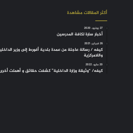
أكثر المقالات مشاهدة
27 يونيو، 2020
أخبار سارة لكافة المدرسين
26 فبراير، 2021
كيفه / رسالة عاجلة من عمدة بلدية أغورط إلى وزير الداخلي
واللامركزية
20 مايو، 2022
كيفه/ “وثيقة وزارة الداخلية” كشفت حقائق و أهملت أخرى