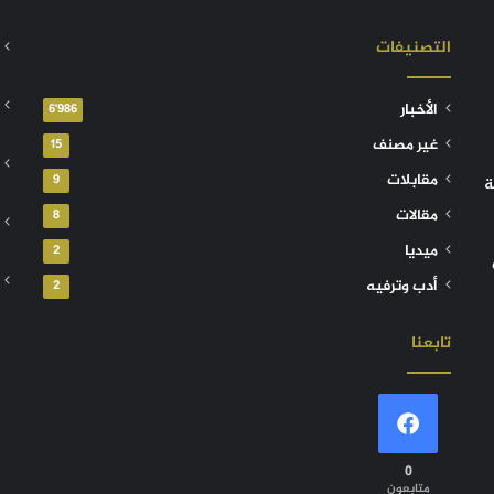
التصنيفات
الأخبار
6٬986
غير مصنف
15
مقابلات
9
ة
مقالات
8
ميديا
2
أدب وترفيه
2
تابعنا
0
متابعون