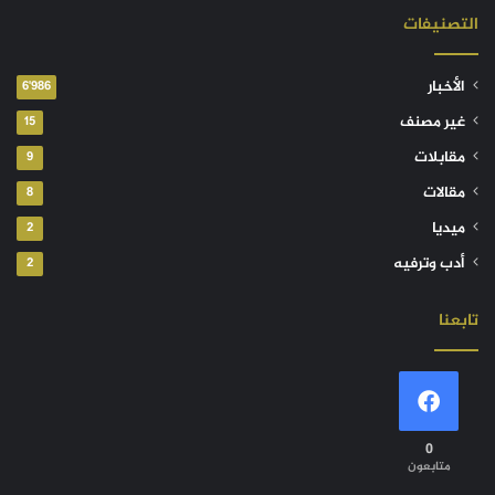
التصنيفات
الأخبار
6٬986
غير مصنف
15
مقابلات
9
مقالات
8
ميديا
2
أدب وترفيه
2
تابعنا
0
متابعون