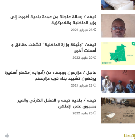
كيفه / رسالة عاجلة من عمدة بلدية أغورط إلى
وزير الداخلية واللامركزية
26 فبراير، 2021
كيفه/ “وثيقة وزارة الداخلية” كشفت حقائق و
أهملت أخرى
20 مايو، 2022
عاجل / مزارعون ووجهاء من (آدوابه )مكطع أسفيرة
يرفضون تشييد بناء قرب مزارعهم
23 فبراير، 2021
كيفه / بلدية كيفه و الفشل الكارثي والغير
مسبوق على الإطلاق
25 مايو، 2022
إتبعنا