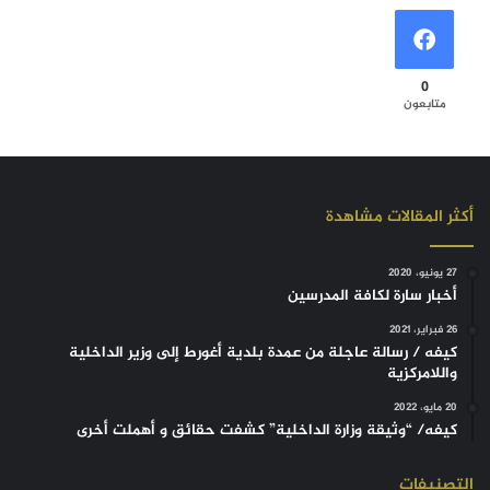
0
متابعون
أكثر المقالات مشاهدة
27 يونيو، 2020
أخبار سارة لكافة المدرسين
26 فبراير، 2021
كيفه / رسالة عاجلة من عمدة بلدية أغورط إلى وزير الداخلية
واللامركزية
20 مايو، 2022
كيفه/ “وثيقة وزارة الداخلية” كشفت حقائق و أهملت أخرى
التصنيفات