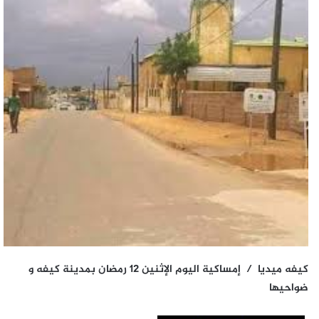
كيفه ميديا / إمساكية اليوم الإثنين 12 رمضان بمدينة كيفه و
ضواحيها