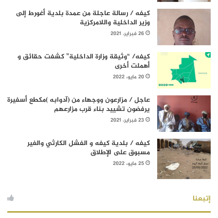
كيفه / رسالة عاجلة من عمدة بلدية أغورط إلى
وزير الداخلية واللامركزية
26 فبراير، 2021
كيفه/ “وثيقة وزارة الداخلية” كشفت حقائق و
أهملت أخرى
20 مايو، 2022
عاجل / مزارعون ووجهاء من (آدوابه )مكطع أسفيرة
يرفضون تشييد بناء قرب مزارعهم
23 فبراير، 2021
كيفه / بلدية كيفه و الفشل الكارثي والغير
مسبوق على الإطلاق
25 مايو، 2022
إتبعنا